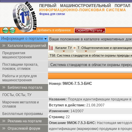
ПЕРВЫЙ МАШИНОСТРОИТЕЛЬНЫЙ ПОРТАЛ
ИНФОРМАЦИОННО-ПОИСКОВАЯ СИСТЕМА
Форма для связи
Добавить в избранное
Информация о портале
Ваше положение в каталоге нормативных док
Каталоги предприятий
Каталог ТУ
Т: Общетехнические и организаци
Предприятия
Т58: Система стандартов в области охраны природы 
машиностроения
Поставщики проката,
Система стандартов в области охраны приро
поковок, отливок
научной организации труда - Каталог ТУ
Работы и услуги для
машиностроения
9МОК-7.5.3-БНС
Номер:
Библиотека портала
ГОСТы, ОСТы, ТУ
Название:
Порядок идентификации продукции в 
Марочник металлов и
Вступил в действие:
21.08.2007
сплавов
Изменения:
14/2007
Бесплатные программы
Страниц:
22
Реклама на портале
Описание 9МОК-7.5.3-БНС:
Настоящая методоло
Отраслевой форум
идентификации (маркировки) продукции в проце