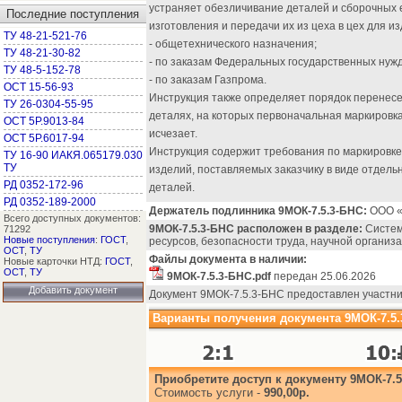
устраняет обезличивание деталей и сборочных 
Последние поступления
изготовления и передачи их из цеха в цех для из
ТУ 48-21-521-76
- общетехнического назначения;
ТУ 48-21-30-82
- по заказам Федеральных государственных нужд
ТУ 48-5-152-78
- по заказам Газпрома.
ОСТ 15-56-93
Инструкция также определяет порядок перенесе
ТУ 26-0304-55-95
деталях, на которых первоначальная маркировка
ОСТ 5Р.9013-84
исчезает.
ОСТ 5Р.6017-94
Инструкция содержит требования по маркировке
ТУ 16-90 ИАКЯ.065179.030
ТУ
изделий, поставляемых заказчику в виде отдель
РД 0352-172-96
деталей.
РД 0352-189-2000
Держатель подлинника 9МОК-7.5.3-БНС:
ООО 
Всего доступных документов:
9МОК-7.5.3-БНС расположен в разделе:
Систем
71292
Новые поступления
:
ГОСТ
,
ресурсов, безопасности труда, научной организац
ОСТ
,
ТУ
Файлы документа в наличии:
Новые карточки НТД:
ГОСТ
,
ОСТ
,
ТУ
9МОК-7.5.3-БНС.pdf
передан 25.06.2026
Добавить документ
Документ 9МОК-7.5.3-БНС предоставлен участни
Варианты получения документа 9МОК-7.5.
Приобретите доступ к документу 9МОК-7.5
Стоимость услуги -
990,00р.