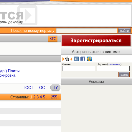
Поиск по всему порталу
КГС
Авторизоваться в системе:
Логин
Пароль(
забыли?
)
 др.) Плиты
ркировка
Реклама
ГОСТ
ОСТ
ТУ
Страницы:
1
2
3
4
5
...
255
|