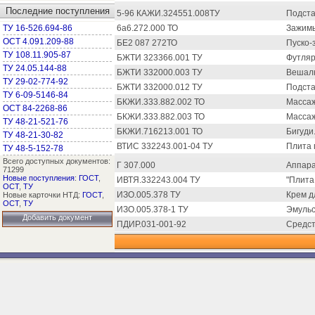
Последние поступления
5-96 КАЖИ.324551.008ТУ
Подста
ТУ 16-526.694-86
6а6.272.000 ТО
Зажимы
ОСТ 4.091.209-88
БЕ2 087 272ТО
Пуско-
ТУ 108.11.905-87
БЖТИ 323366.001 ТУ
Футляр
ТУ 24.05.144-88
БЖТИ 332000.003 ТУ
Вешалк
ТУ 29-02-774-92
БЖТИ 332000.012 ТУ
Подста
ТУ 6-09-5146-84
БКЖИ.333.882.002 ТО
Массаж
ОСТ 84-2268-86
БКЖИ.333.882.003 ТО
Массаж
ТУ 48-21-521-76
БКЖИ.716213.001 ТО
Бигуди
ТУ 48-21-30-82
ВТИС 332243.001-04 ТУ
Плита 
ТУ 48-5-152-78
Всего доступных документов:
Г 307.000
Аппара
71299
Новые поступления
:
ГОСТ
,
ИВТЯ.332243.004 ТУ
"Плита
ОСТ
,
ТУ
ИЗО.005.378 ТУ
Крем д
Новые карточки НТД:
ГОСТ
,
ОСТ
,
ТУ
ИЗО.005.378-1 ТУ
Эмульс
Добавить документ
ПДИР.031-001-92
Средст