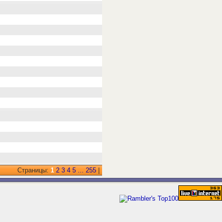
Страницы:
1
2
3
4
5
...
255
|