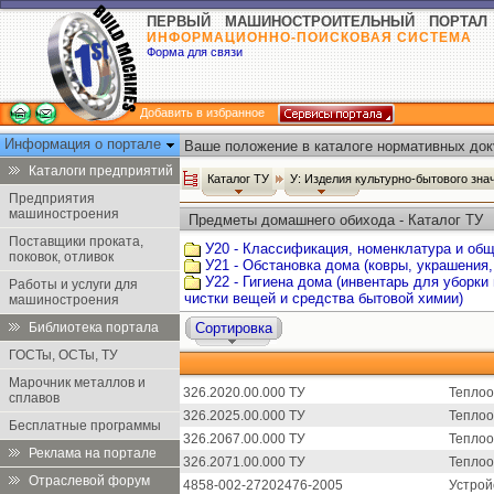
ПЕРВЫЙ МАШИНОСТРОИТЕЛЬНЫЙ ПОРТАЛ
ИНФОРМАЦИОННО-ПОИСКОВАЯ СИСТЕМА
Форма для связи
Добавить в избранное
Информация о портале
Ваше положение в каталоге нормативных док
Каталоги предприятий
Каталог ТУ
У: Изделия культурно-бытового зн
Предприятия
машиностроения
Предметы домашнего обихода - Каталог ТУ
Поставщики проката,
У20 - Классификация, номенклатура и об
поковок, отливок
У21 - Обстановка дома (ковры, украшения,
У22 - Гигиена дома (инвентарь для уборки
Работы и услуги для
чистки вещей и средства бытовой химии)
машиностроения
Библиотека портала
Сортировка
ГОСТы, ОСТы, ТУ
Марочник металлов и
326.2020.00.000 ТУ
Теплоо
сплавов
326.2025.00.000 ТУ
Теплоо
Бесплатные программы
326.2067.00.000 ТУ
Теплоо
Реклама на портале
326.2071.00.000 ТУ
Теплоо
Отраслевой форум
4858-002-27202476-2005
Устрой