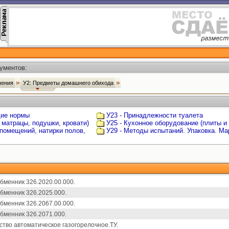
ументов:
ачения
У2: Предметы домашнего обихода
щие нормы
У23 - Принадлежности туалета
 матрацы, подушки, кровати)
У25 - Кухонное оборудование (плиты и
 помещений, натирки полов,
У29 - Методы испытаний. Упаковка. Ма
бменник 326.2020.00.000.
бменник 326.2025.000.
бменник 326.2067.00.000.
бменник 326.2071.000.
ство автоматическое газогорелочное.ТУ.