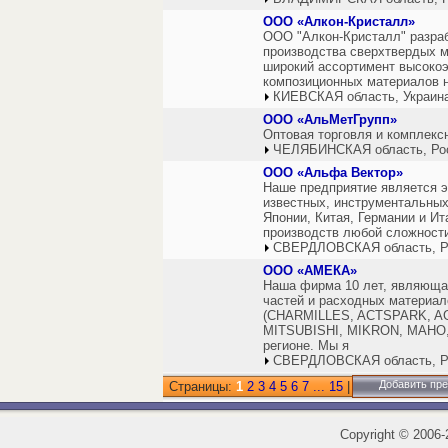
ООО «Алкон-Кристалл»
ООО "Алкон-Кристалл" разра
производства сверхтвердых м
широкий ассортимент высоко
композиционных материалов н
КИЕВСКАЯ область, Украин
ООО «АльМетГрупп»
Оптовая торговля и комплекс
ЧЕЛЯБИНСКАЯ область, Ро
ООО «Альфа Вектор»
Наше предприятие является 
известных, инструментальных
Японии, Китая, Германии и И
производств любой сложност
СВЕРДЛОВСКАЯ область, Р
ООО «АМЕКА»
Наша фирма 10 лет, являюща
частей и расходных материал
(CHARMILLES, ACTSPARK, A
MITSUBISHI, MIKRON, MAHO,
регионе. Мы я
СВЕРДЛОВСКАЯ область, Р
Добавить пр
Страницы:
1
2
3
4
5
6
7
...
15
|
Copyright
©
2006-2