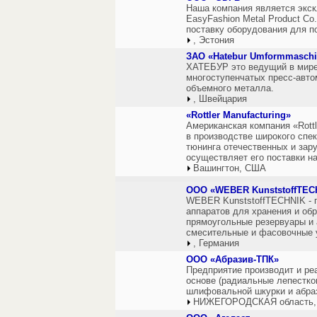
Наша компания является экс
EasyFashion Metal Product Co.
поставку оборудования для п
, Эстония
ЗАО «Hatebur Umformmaschi
ХАТЕБУР это ведущий в мире
многоступенчатых пресс-авто
объемного металла.
, Швейцария
«Rottler Manufacturing»
Американская компания «Rottl
в производстве широкого спе
тюнинга отечественных и зару
осуществляет его поставки н
Вашингтон, США
ООО «WEBER KunststoffTEC
WEBER KunststoffTECHNIK - п
аппаратов для хранения и обр
прямоугольные резервуары и 
смесительные и фасовочные у
, Германия
ООО «Абразив-ТПК»
Предприятие производит и ре
основе (радиальные лепестко
шлифовальной шкурки и абраз
НИЖЕГОРОДСКАЯ область,