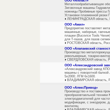
ООО «Агеласт»
Металлообрабатывающее обо
Зиговочные машины Гидравли
ножницы Пробивные прессы Г
Установки плазменной резки
ЛЕНИНГРАДСКАЯ область, 
ООО «Ажил»
Предприятие поставляет мета
машинные, наборные, гаечные,
плашки (Bucovice Tools Чехия
для Т-пазов, для пазов сегм
РОСТОВСКАЯ область, Рос
ООО «Алапаевский станкос
Производство металлорежущег
револьверные, токарно-винто
СВЕРДЛОВСКАЯ область, Р
ООО «Александровский заво
«Александровский завод КПО»
машины с поворотной балкой 
5х2000; ЛГМ 6х1600.
ВЛАДИМИРСКАЯ область, Р
ООО «АлексПривод»
Производство и поставка про
преобразовтаельной техник
электродвигателей для часто
модификации, с энкодером, д
вентиляц
ВЛАДИМИРСКАЯ область, Р