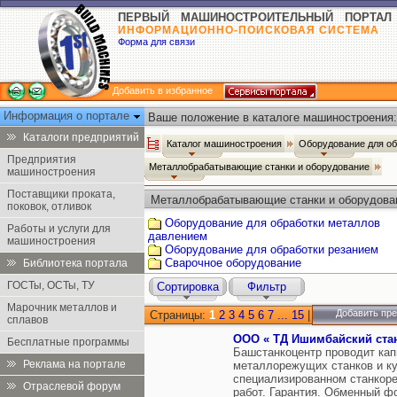
ПЕРВЫЙ МАШИНОСТРОИТЕЛЬНЫЙ ПОРТАЛ
ИНФОРМАЦИОННО-ПОИСКОВАЯ СИСТЕМА
Форма для связи
Добавить в избранное
Информация о портале
Ваше положение в каталоге машиностроения:
Каталоги предприятий
Каталог машиностроения
Оборудование для о
Предприятия
Металлобрабатывающие станки и оборудование
машиностроения
Поставщики проката,
Металлобрабатывающие станки и оборудова
поковок, отливок
Оборудование для обработки металлов
Работы и услуги для
давлением
машиностроения
Оборудование для обработки резанием
Сварочное оборудование
Библиотека портала
ГОСТы, ОСТы, ТУ
Сортировка
Фильтр
Марочник металлов и
Добавить пр
Страницы:
1
2
3
4
5
6
7
...
15
|
сплавов
ООО « ТД Ишимбайский ста
Бесплатные программы
Башстанкоцентр проводит ка
Реклама на портале
металлорежущих станков и ку
специализированном станкоре
Отраслевой форум
работ. Гарантия. Обменный ф