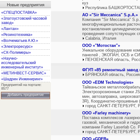
куз
Новые предприятия
Республика БАШКОРТОСТАН
«СПЕЦПОСТАВКА»
АО «"Sir Meccanica" S.p.A.»
«Златоустовский часовой
Компания "Sir Meccanica" S.p
завод»
многофункциональные расточ
«Лантан»
востановления цилиндрически
проведения сопутствующих сб
«Резинотехника»
Calabria, Италия
«Волчематьев А.Ю.»
ООО «"Мотостан"»
«Электроресурс»
Уникальное оборудование ком
«СК-Полимеры»
панелей , ЭКОПАН, ОСБ и СИП
«Научно-
ПЕНЗЕНСКАЯ область, Рос
исследовательский
инженерный институт»
ФГУП «85 ремонтный завод 
«МЕТИНВЕСТ-СЕРВИС»
БРЯНСКАЯ область, Россия
«Шадрин Инжиниринг»
ООО «EDM Technologies»
Предприятий на портале:
Тайваньское металлообрабат
8577
Электроэрозионные станки JS
Добавить предприятие
мин, автозаправка, шерохова
3R), Координатно-прошивные 
город САНКТ-ПЕТЕРБУРГ, Р
ООО «Farley machinery»
Поставка комплексов лазерно
газовой, механической и гидр
компании Farley Laserlab Co. P
город САНКТ-ПЕТЕРБУРГ, Р
ООО «GDFB»