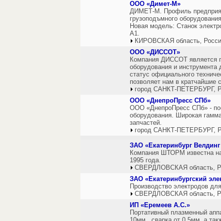
ООО «Димет-М»
ДИМЕТ-М. Профиль предприят
грузоподъмного оборудования
Новая модель: Станок элект
А1.
КИРОВСКАЯ область, Росс
ООО «ДИССОТ»
Компания ДИССОТ является п
оборудования и инструмента 
статус официального технич
позволяет нам в кратчайшие 
город САНКТ-ПЕТЕРБУРГ, Р
ООО «ДнепроПресс СПб»
ООО «ДнепроПресс СПб» - пос
оборудования. Широкая гамм
запчастей.
город САНКТ-ПЕТЕРБУРГ, Р
ЗАО «Екатеринбург Велдин
Компания ШТОРМ известна на
1995 года.
СВЕРДЛОВСКАЯ область, Р
ЗАО «Екатеринбургский эле
Производство электродов для 
СВЕРДЛОВСКАЯ область, Р
ИП «Еремеев А.С.»
Портативный плазменный аппа
10мм., сварка от 0,5мм, а так