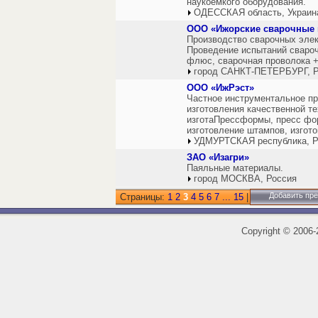
наукоёмкого оборудования.
ОДЕССКАЯ область, Украин
ООО «Ижорские сварочные
Производство сварочных элек
Проведение испытаний свароч
флюс, сварочная проволока +
город САНКТ-ПЕТЕРБУРГ, Р
ООО «ИжРэст»
Частное инструментальное п
изготовления качественной те
изготаПрессформы, пресс фо
изготовление штампов, изгот
УДМУРТСКАЯ республика, Р
ЗАО «Изагри»
Паяльные материалы.
город МОСКВА, Россия
Добавить пр
Страницы:
1
2
3
4
5
6
7
...
15
|
Copyright
©
2006-2