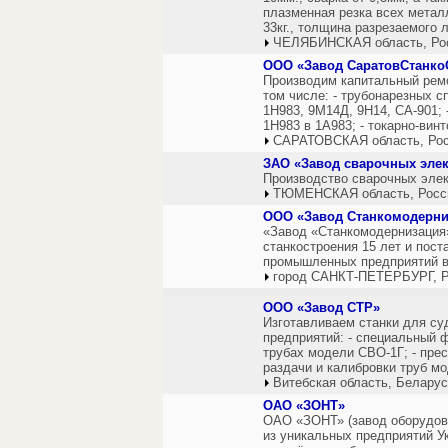
плазменная резка всех метал
33кг., толщина разрезаемого 
ЧЕЛЯБИНСКАЯ область, Ро
ООО «Завод СаратовСтанко
Производим капитальный рем
том числе: - трубонарезных 
1Н983, 9М14Д, 9Н14, СА-901;
1Н983 в 1А983; - токарно-вин
САРАТОВСКАЯ область, Ро
ЗАО «Завод сварочных эле
Производство сварочных элек
ТЮМЕНСКАЯ область, Росс
ООО «Завод Станкомодерни
«Завод «Станкомодернизация»
станкостроения 15 лет и пос
промышленных предприятий в 
город САНКТ-ПЕТЕРБУРГ, Р
ООО «Завод СТР»
Изготавливаем станки для с
предприятий: - специальный 
трубах модели СВО-1Г; - прес
раздачи и калибровки труб мод
Витебская область, Белару
ОАО «ЗОНТ»
ОАО «ЗОНТ» (завод оборудова
из уникальных предприятий У