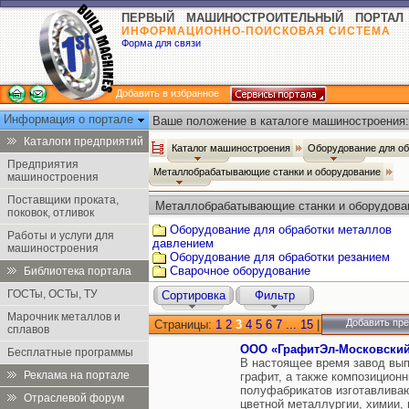
ПЕРВЫЙ МАШИНОСТРОИТЕЛЬНЫЙ ПОРТАЛ
ИНФОРМАЦИОННО-ПОИСКОВАЯ СИСТЕМА
Форма для связи
Добавить в избранное
Информация о портале
Ваше положение в каталоге машиностроения:
Каталоги предприятий
Каталог машиностроения
Оборудование для о
Предприятия
Металлобрабатывающие станки и оборудование
машиностроения
Поставщики проката,
Металлобрабатывающие станки и оборудова
поковок, отливок
Оборудование для обработки металлов
Работы и услуги для
давлением
машиностроения
Оборудование для обработки резанием
Сварочное оборудование
Библиотека портала
ГОСТы, ОСТы, ТУ
Сортировка
Фильтр
Марочник металлов и
Добавить пр
Страницы:
1
2
3
4
5
6
7
...
15
|
сплавов
ООО «ГрафитЭл-Московский
Бесплатные программы
В настоящее время завод выпу
Реклама на портале
графит, а также композицион
полуфабрикатов изготавливаю
Отраслевой форум
цветной металлургии, химии,