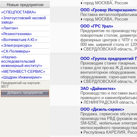
город МОСКВА, Россия
Новые предприятия
ООО «Гровер Интернэшнел»
«СПЕЦПОСТАВКА»
Поставка металлообрабатываю
«Златоустовский часовой
город МОСКВА, Россия
завод»
ООО «ГРС Урал»
«Лантан»
Предприятие по производству:
«Резинотехника»
поворотным столом, диаметро
«Волчематьев А.Ю.»
фрезерных центров с ЧПУ с п
000 мм, шириной стола от 120
«Электроресурс»
СВЕРДЛОВСКАЯ область, Р
«СК-Полимеры»
«Научно-
ООО «Группа предприяти
исследовательский
Производим станки токарные, 
инженерный институт»
станки для про-ва Ж.Д.вагон
«МЕТИНВЕСТ-СЕРВИС»
вентиляторное оборудование,
оборудование, горно-шахтное
«Шадрин Инжиниринг»
СВЕРДЛОВСКАЯ область, Р
Предприятий на портале:
8577
ЗАО «Дайминтех»
Добавить предприятие
Производство и поставки выс
правящего и камнеобрабатыв
ЛЕНИНГРАДСКАЯ область, 
ООО «Дизель-сервис»
Продажа, сервисное обслужив
производства РВД (рукавов в
SM-625E, мобильные электри
мелкосерийного производств
Республика КАРЕЛИЯ, Росс