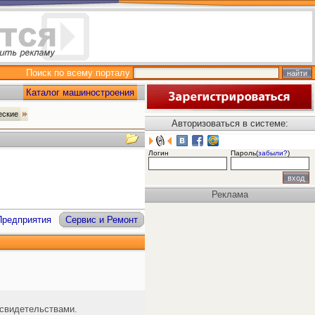
Поиск по всему порталу
Каталог машиностроения
еские
Авторизоваться в системе:
Логин
Пароль(
забыли?
)
Реклама
Предприятия
Сервис и Ремонт
 свидетельствами.