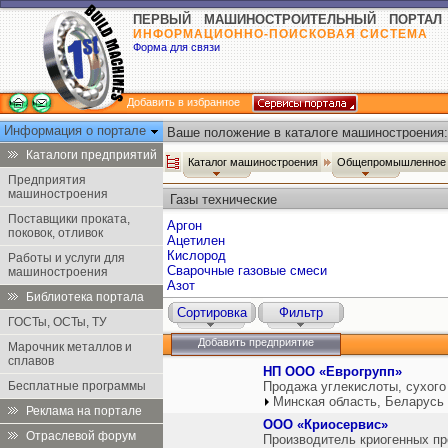
ПЕРВЫЙ МАШИНОСТРОИТЕЛЬНЫЙ ПОРТАЛ
ИНФОРМАЦИОННО-ПОИСКОВАЯ СИСТЕМА
Форма для связи
Добавить в избранное
Информация о портале
Ваше положение в каталоге машиностроения:
Каталоги предприятий
Каталог машиностроения
Общепромышленное 
Предприятия
машиностроения
Газы технические
Поставщики проката,
Аргон
поковок, отливок
Ацетилен
Кислород
Работы и услуги для
Сварочные газовые смеси
машиностроения
Азот
Библиотека портала
Сортировка
Фильтр
ГОСТы, ОСТы, ТУ
Добавить предприятие
Марочник металлов и
сплавов
НП ООО «Еврогрупп»
Бесплатные программы
Продажа углекислоты, сухого 
Минская область, Беларусь
Реклама на портале
ООО «Криосервис»
Отраслевой форум
Производитель криогенных пр