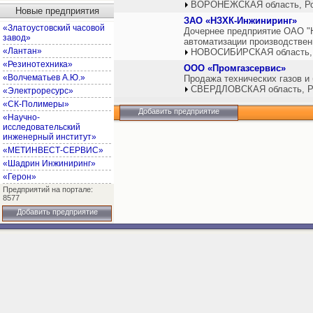
ВОРОНЕЖСКАЯ область, Р
Новые предприятия
ЗАО «НЗХК-Инжиниринг»
«Златоустовский часовой
Дочернее предприятие ОАО "Н
завод»
автоматизации производствен
«Лантан»
НОВОСИБИРСКАЯ область,
«Резинотехника»
ООО «Промгазсервис»
«Волчематьев А.Ю.»
Продажа технических газов и
СВЕРДЛОВСКАЯ область, Р
«Электроресурс»
«СК-Полимеры»
Добавить предприятие
«Научно-
исследовательский
инженерный институт»
«МЕТИНВЕСТ-СЕРВИС»
«Шадрин Инжиниринг»
«Герон»
Предприятий на портале:
8577
Добавить предприятие