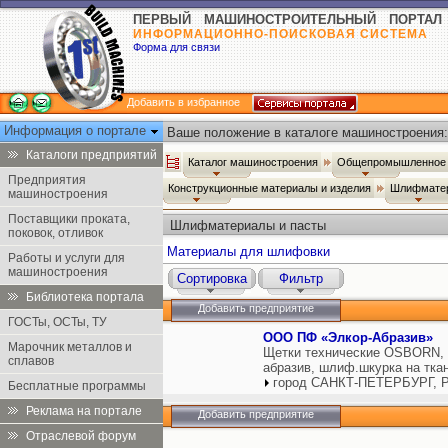
ПЕРВЫЙ МАШИНОСТРОИТЕЛЬНЫЙ ПОРТАЛ
ИНФОРМАЦИОННО-ПОИСКОВАЯ СИСТЕМА
Форма для связи
Добавить в избранное
Информация о портале
Ваше положение в каталоге машиностроения:
Каталоги предприятий
Каталог машиностроения
Общепромышленное 
Предприятия
Конструкционные материалы и изделия
Шлифматер
машиностроения
Поставщики проката,
Шлифматериалы и пасты
поковок, отливок
Материалы для шлифовки
Работы и услуги для
машиностроения
Сортировка
Фильтр
Библиотека портала
Добавить предприятие
ГОСТы, ОСТы, ТУ
ООО ПФ «Элкор-Абразив»
Марочник металлов и
Щетки технические OSBORN, 
сплавов
абразив, шлиф.шкурка на ткан
город САНКТ-ПЕТЕРБУРГ, Р
Бесплатные программы
Реклама на портале
Добавить предприятие
Отраслевой форум