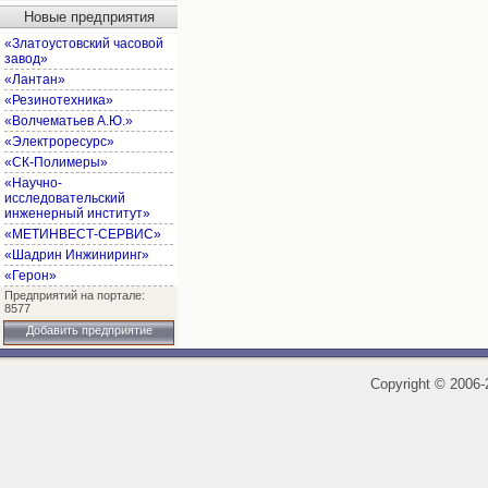
Новые предприятия
«Златоустовский часовой
завод»
«Лантан»
«Резинотехника»
«Волчематьев А.Ю.»
«Электроресурс»
«СК-Полимеры»
«Научно-
исследовательский
инженерный институт»
«МЕТИНВЕСТ-СЕРВИС»
«Шадрин Инжиниринг»
«Герон»
Предприятий на портале:
8577
Добавить предприятие
Copyright
©
2006-2