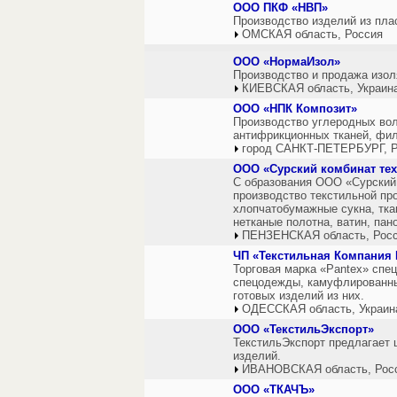
ООО ПКФ «НВП»
Производство изделий из пла
ОМСКАЯ область, Россия
ООО «НормаИзол»
Производство и продажа изол
КИЕВСКАЯ область, Украин
ООО «НПК Композит»
Производство углеродных вол
антифрикционных тканей, фил
город САНКТ-ПЕТЕРБУРГ, Р
ООО «Сурский комбинат тех
С образования ООО «Сурский 
производство текстильной про
хлопчатобумажные сукна, тка
нетканые полотна, ватин, пан
ПЕНЗЕНСКАЯ область, Рос
ЧП «Текстильная Компания
Торговая марка «Pantex» спе
спецодежды, камуфлированных
готовых изделий из них.
ОДЕССКАЯ область, Украин
ООО «ТекстильЭкспорт»
ТекстильЭкспорт предлагает 
изделий.
ИВАНОВСКАЯ область, Рос
ООО «ТКАЧЪ»