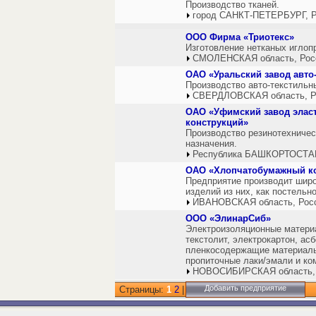
Производство тканей.
город САНКТ-ПЕТЕРБУРГ, Р
ООО Фирма «Триотекс»
Изготовление нетканых иглоп
СМОЛЕНСКАЯ область, Рос
ОАО «Уральский завод авто
Производство авто-текстильн
СВЕРДЛОВСКАЯ область, Р
ОАО «Уфимский завод элас
конструкций»
Производство резинотехниче
назначения.
Республика БАШКОРТОСТАН
ОАО «Хлопчатобумажный ко
Предприятие производит широ
изделий из них, как постельн
ИВАНОВСКАЯ область, Рос
ООО «ЭлинарСиб»
Электроизоляционные материа
текстолит, электрокартон, а
пленкосодержащие материалы,
пропиточные лаки/эмали и ко
НОВОСИБИРСКАЯ область,
Добавить предприятие
Страницы:
1
2
|