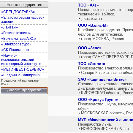
Новые предприятия
ТОО «Аяз»
Прпедприятие занимается пер
«СПЕЦПОСТАВКА»
технический войлок.
«Златоустовский часовой
, Казахстан
завод»
ООО «Вэлис-М»
«Лантан»
Швейное производство. Произ
«Резинотехника»
чехлов для автотехники.
«Волчематьев А.Ю.»
город МОСКВА, Россия
«Электроресурс»
ООО «Зевс»
«СК-Полимеры»
Производство технических тка
«Научно-
город САНКТ-ПЕТЕРБУРГ, Р
исследовательский
ТОО «Изолит»
инженерный институт»
Производство электроизоляц
«МЕТИНВЕСТ-СЕРВИС»
Северо-Казахстанская облас
«Шадрин Инжиниринг»
ЗАО «Кадницы-на-Вятке»
Предприятий на портале:
Специальные чернила, специа
8577
диаграммная бумага, шнур л
Добавить предприятие
КИРОВСКАЯ область, Росс
ООО «Крокус Групп»
Производство шнура, шнурков
обуви.
МОСКОВСКАЯ область, Рос
МУП «Маслянинский льнов
Переработка льна.
НОВОСИБИРСКАЯ область,