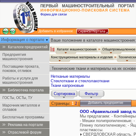
ПЕРВЫЙ МАШИНОСТРОИТЕЛЬНЫЙ ПОРТАЛ
ИНФОРМАЦИОННО-ПОИСКОВАЯ СИСТЕМА
Форма для связи
Добавить в избранное
Информация о портале
Ваше положение в каталоге машиностроения:
Каталоги предприятий
Каталог машиностроения
Общепромышленное 
Предприятия
Конструкционные материалы и изделия
Технически
машиностроения
Поставщики проката,
Технические ткани и материалы на их основе
поковок, отливок
Нетканые материалы
Работы и услуги для
Стеклоткани и стеклолакоткани
машиностроения
Ткани капроновые
Библиотека портала
Сортировка
Фильтр
ГОСТы, ОСТы, ТУ
Добавить предприятие
Страницы:
1
2
|
Марочник металлов и
сплавов
ООО «Арамильский завод п
Мы предлагаем: - Контейнеры
Бесплатные программы
- Мешки полипропиленовые; - 
Реклама на портале
Пленку полиэтиленовую; - Ящ
пластмассы.
Отраслевой форум
СВЕРДЛОВСКАЯ область, Р