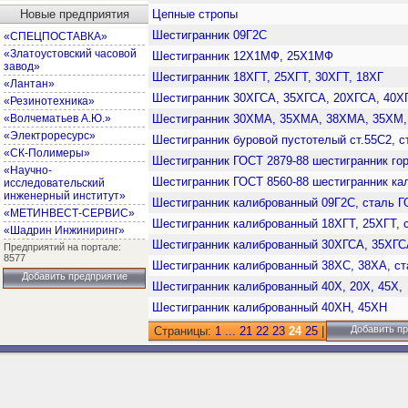
Новые предприятия
Цепные стропы
Шестигранник 09Г2С
«СПЕЦПОСТАВКА»
«Златоустовский часовой
Шестигранник 12Х1МФ, 25Х1МФ
завод»
Шестигранник 18ХГТ, 25ХГТ, 30ХГТ, 18ХГ
«Лантан»
Шестигранник 30ХГСА, 35ХГСА, 20ХГСА, 40Х
«Резинотехника»
«Волчематьев А.Ю.»
Шестигранник 30ХМА, 35ХМА, 38ХМА, 35ХМ
«Электроресурс»
Шестигранник буровой пустотелый ст.55С2, 
«СК-Полимеры»
Шестигранник ГОСТ 2879-88 шестигранник го
«Научно-
Шестигранник ГОСТ 8560-88 шестигранник ка
исследовательский
инженерный институт»
Шестигранник калиброванный 09Г2С, сталь Г
«МЕТИНВЕСТ-СЕРВИС»
Шестигранник калиброванный 18ХГТ, 25ХГТ, 
«Шадрин Инжиниринг»
Шестигранник калиброванный 30ХГСА, 35ХГС
Предприятий на портале:
8577
Шестигранник калиброванный 38ХС, 38ХА, ст
Добавить предприятие
Шестигранник калиброванный 40Х, 20Х, 45Х,
Шестигранник калиброванный 40ХН, 45ХН
Добавить п
Страницы:
1
...
21
22
23
24
25
|