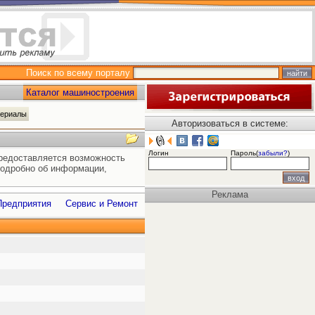
Поиск по всему порталу
Каталог машиностроения
териалы
Авторизоваться в системе:
Логин
Пароль(
забыли?
)
предоставляется возможность
подробно об информации,
Реклама
Предприятия
Сервис и Ремонт