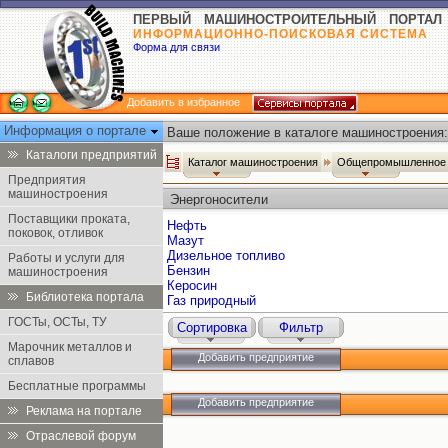
ПЕРВЫЙ МАШИНОСТРОИТЕЛЬНЫЙ ПОРТАЛ
ИНФОРМАЦИОННО-ПОИСКОВАЯ СИСТЕМА
Форма для связи
Добавить в избранное
Информация о портале
Ваше положение в каталоге машиностроения:
Каталоги предприятий
Каталог машиностроения
Общепромышленное 
Предприятия
машиностроения
Энергоносители
Поставщики проката,
Нефть
поковок, отливок
Мазут
Дизельное топливо
Работы и услуги для
Бензин
машиностроения
Керосин
Библиотека портала
Газ природный
ГОСТы, ОСТы, ТУ
Сортировка
Фильтр
Марочник металлов и
Добавить предприятие
сплавов
Бесплатные программы
Добавить предприятие
Реклама на портале
Отраслевой форум