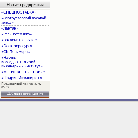
Новые предприятия
«СПЕЦПОСТАВКА»
«Златоустовский часовой
завод»
«Лантан»
«Резинотехника»
«Волчематьев А.Ю.»
«Электроресурс»
«СК-Полимеры»
«Научно-
исследовательский
инженерный институт»
«МЕТИНВЕСТ-СЕРВИС»
«Шадрин Инжиниринг»
Предприятий на портале:
8576
Добавить предприятие