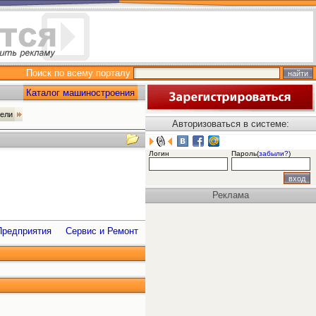
Поиск по всему порталу
Каталог машиностроения
тели
Авторизоваться в системе:
Логин
Пароль(
забыли?
)
Реклама
Предприятия
Сервис и Ремонт