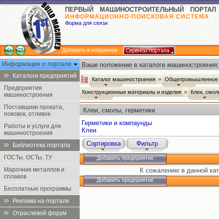
ПЕРВЫЙ МАШИНОСТРОИТЕЛЬНЫЙ ПОРТАЛ
ИНФОРМАЦИОННО-ПОИСКОВАЯ СИСТЕМА
Форма для связи
Добавить в избранное
Информация о портале
Ваше положение в каталоге машиностроения:
Каталоги предприятий
Каталог машиностроения
Общепромышленное 
Предприятия
Конструкционные материалы и изделия
Клеи, смол
машиностроения
Поставщики проката,
Клеи, смолы, герметики
поковок, отливок
Герметики и компаунды
Работы и услуги для
Клеи
машиностроения
Сортировка
Фильтр
Библиотека портала
ГОСТы, ОСТы, ТУ
Добавить предприятие
Марочник металлов и
К сожалению в данной кат
сплавов
Добавить предприятие
Бесплатные программы
Реклама на портале
Отраслевой форум