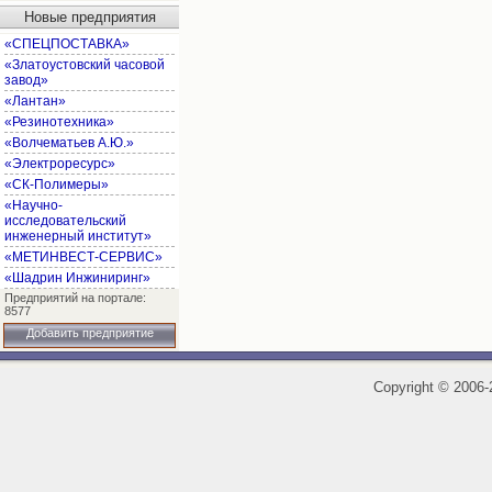
Новые предприятия
«СПЕЦПОСТАВКА»
«Златоустовский часовой
завод»
«Лантан»
«Резинотехника»
«Волчематьев А.Ю.»
«Электроресурс»
«СК-Полимеры»
«Научно-
исследовательский
инженерный институт»
«МЕТИНВЕСТ-СЕРВИС»
«Шадрин Инжиниринг»
Предприятий на портале:
8577
Добавить предприятие
Copyright
©
2006-2