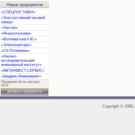
Новые предприятия
«СПЕЦПОСТАВКА»
«Златоустовский часовой
завод»
«Лантан»
«Резинотехника»
«Волчематьев А.Ю.»
«Электроресурс»
«СК-Полимеры»
«Научно-
исследовательский
инженерный институт»
«МЕТИНВЕСТ-СЕРВИС»
«Шадрин Инжиниринг»
Предприятий на портале:
8576
Добавить предприятие
Copyright
©
2006-2