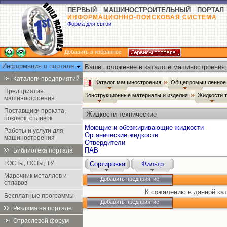
ПЕРВЫЙ МАШИНОСТРОИТЕЛЬНЫЙ ПОРТАЛ
ИНФОРМАЦИОННО-ПОИСКОВАЯ СИСТЕМА
Форма для связи
Добавить в избранное
Информация о портале
Ваше положение в каталоге машиностроения:
Каталоги предприятий
Каталог машиностроения
Общепромышленное 
Предприятия
Конструкционные материалы и изделия
Жидкости 
машиностроения
Поставщики проката,
Жидкости технические
поковок, отливок
Моющие и обезжиривающие жидкости
Работы и услуги для
Органические жидкости
машиностроения
Отвердители
ПАВ
Библиотека портала
ГОСТы, ОСТы, ТУ
Сортировка
Фильтр
Марочник металлов и
Добавить предприятие
сплавов
К сожалению в данной кат
Бесплатные программы
Добавить предприятие
Реклама на портале
Отраслевой форум