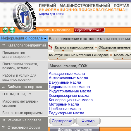
ПЕРВЫЙ МАШИНОСТРОИТЕЛЬНЫЙ ПОРТАЛ
ИНФОРМАЦИОННО-ПОИСКОВАЯ СИСТЕМА
Форма для связи
Добавить в избранное
Информация о портале
Ваше положение в каталоге машиностроения:
Каталоги предприятий
Каталог машиностроения
Общепромышленное 
Предприятия
Конструкционные материалы и изделия
Масла, см
машиностроения
Поставщики проката,
Масла, смазки, СОЖ
поковок, отливок
Авиационные масла
Работы и услуги для
Антискачковые масла
машиностроения
Вакуумные масла
Гидравлические масла
Библиотека портала
Индустриальные масла
ГОСТы, ОСТы, ТУ
Компрессорные масла
Консервационные масла
Марочник металлов и
Моторные масла
сплавов
Приборные масла
Бесплатные программы
Редукторные масла
Реклама на портале
Сортировка
Фильтр
Отраслевой форум
Добавить предприятие