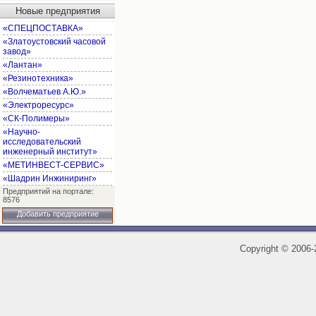
Новые предприятия
«СПЕЦПОСТАВКА»
«Златоустовский часовой
завод»
«Лантан»
«Резинотехника»
«Волчематьев А.Ю.»
«Электроресурс»
«СК-Полимеры»
«Научно-
исследовательский
инженерный институт»
«МЕТИНВЕСТ-СЕРВИС»
«Шадрин Инжиниринг»
Предприятий на портале:
8576
Добавить предприятие
Copyright
©
2006-2