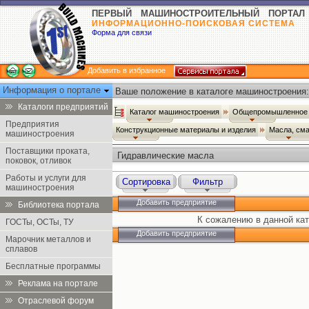
ПЕРВЫЙ МАШИНОСТРОИТЕЛЬНЫЙ ПОРТАЛ
ИНФОРМАЦИОННО-ПОИСКОВАЯ СИСТЕМА
Форма для связи
Добавить в избранное
Информация о портале
Ваше положение в каталоге машиностроения:
Каталоги предприятий
Каталог машиностроения
Общепромышленное 
Предприятия
Конструкционные материалы и изделия
Масла, см
машиностроения
Поставщики проката,
Гидравлические масла
поковок, отливок
Работы и услуги для
Сортировка
Фильтр
машиностроения
Добавить предприятие
Библиотека портала
К сожалению в данной кат
ГОСТы, ОСТы, ТУ
Добавить предприятие
Марочник металлов и
сплавов
Бесплатные программы
Реклама на портале
Отраслевой форум