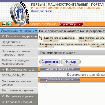
ПЕРВЫЙ МАШИНОСТРОИТЕЛЬНЫЙ ПОРТАЛ
ИНФОРМАЦИОННО-ПОИСКОВАЯ СИСТЕМА
Форма для связи
Добавить в избранное
Информация о портале
Ваше положение в каталоге машиностроения:
Каталоги предприятий
Каталог машиностроения
Общепромышленное 
Предприятия
Конструкционные материалы и изделия
Масла, см
машиностроения
Поставщики проката,
Трансмиссионные масла
поковок, отливок
Работы и услуги для
Сортировка
Фильтр
машиностроения
Добавить предприятие
Библиотека портала
К сожалению в данной кат
ГОСТы, ОСТы, ТУ
Добавить предприятие
Марочник металлов и
сплавов
Бесплатные программы
Реклама на портале
Отраслевой форум