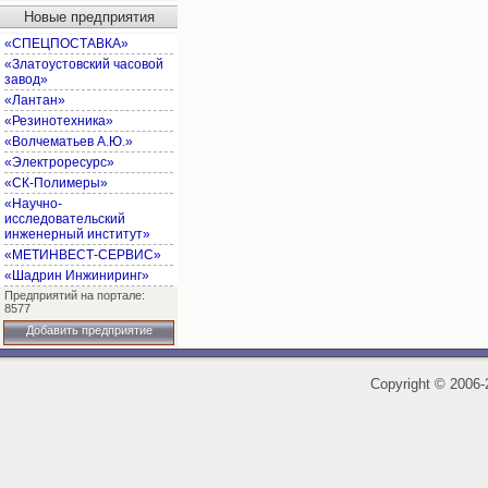
Новые предприятия
«СПЕЦПОСТАВКА»
«Златоустовский часовой
завод»
«Лантан»
«Резинотехника»
«Волчематьев А.Ю.»
«Электроресурс»
«СК-Полимеры»
«Научно-
исследовательский
инженерный институт»
«МЕТИНВЕСТ-СЕРВИС»
«Шадрин Инжиниринг»
Предприятий на портале:
8577
Добавить предприятие
Copyright
©
2006-2