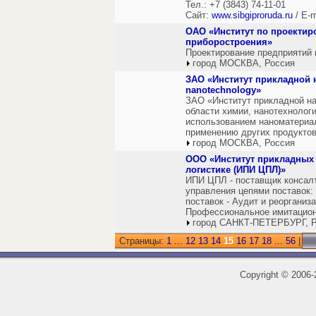
Тел.: +7 (3843) 74-11-01
Сайт:
www.sibgiproruda.ru
/ E-m
ОАО «Институт по проекти
приборостроения»
Проектирование предприятий 
город МОСКВА, Россия
ЗАО «Институт прикладной на
nanotechnology»
ЗАО «Институт прикладной на
области химии, нанотехнологи
использованием наноматериал
применению других продуктов
город МОСКВА, Россия
ООО «Институт прикладных 
логистике (ИПИ ЦПЛ)»
ИПИ ЦПЛ - поставщик консалт
управления цепями поставок: 
поставок - Аудит и реорганиз
Профессиональное имитацион
город САНКТ-ПЕТЕРБУРГ, Р
Страницы:
1
...
12
13
14
15
16
17
18
...
56
|
Copyright
©
2006-2