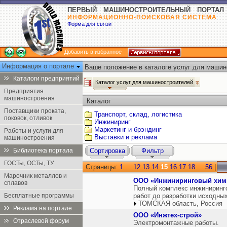
ПЕРВЫЙ МАШИНОСТРОИТЕЛЬНЫЙ ПОРТАЛ
ИНФОРМАЦИОННО-ПОИСКОВАЯ СИСТЕМА
Форма для связи
Добавить в избранное
Информация о портале
Ваше положение в каталоге услуг для машин
Каталоги предприятий
Каталог услуг для машиностроителей
Предприятия
машиностроения
Каталог
Поставщики проката,
Транспорт, склад, логистика
поковок, отливок
Инжиниринг
Маркетинг и брэндинг
Работы и услуги для
Выставки и реклама
машиностроения
Библиотека портала
Сортировка
Фильтр
ГОСТы, ОСТы, ТУ
Страницы:
1
...
12
13
14
15
16
17
18
...
56
|
Марочник металлов и
ООО «Инжиниринговый хими
сплавов
Полный комплекс инжиниринго
Бесплатные программы
работ до разработки исходны
ТОМСКАЯ область, Россия
Реклама на портале
ООО «Инжтех-строй»
Отраслевой форум
Электромонтажные работы.