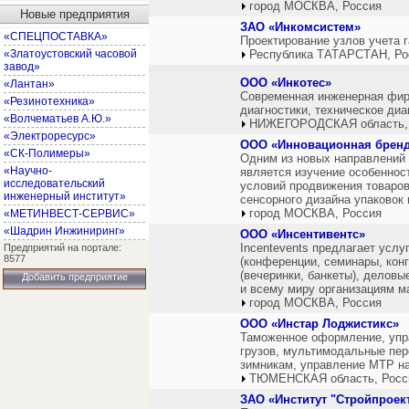
город МОСКВА, Россия
Новые предприятия
ЗАО «Инкомсистем»
«СПЕЦПОСТАВКА»
Проектирование узлов учета г
«Златоустовский часовой
Республика ТАТАРСТАН, Ро
завод»
ООО «Инкотес»
«Лантан»
Современная инженерная фирм
«Резинотехника»
диагностики, техническое ди
«Волчематьев А.Ю.»
НИЖЕГОРОДСКАЯ область,
«Электроресурс»
ООО «Инновационная бренд
«СК-Полимеры»
Одним из новых направлений 
«Научно-
является изучение особеннос
исследовательский
условий продвижения товаров
инженерный институт»
сенсорного дизайна упаковок 
город МОСКВА, Россия
«МЕТИНВЕСТ-СЕРВИС»
«Шадрин Инжиниринг»
ООО «Инсентивентс»
Incentevents предлагает услу
Предприятий на портале:
8577
(конференции, семинары, кон
(вечеринки, банкеты), деловы
Добавить предприятие
и всему миру организациям м
город МОСКВА, Россия
ООО «Инстар Лоджистикс»
Таможенное оформление, упр
грузов, мультимодальные пер
зимникам, управление МТР на
ТЮМЕНСКАЯ область, Росс
ЗАО «Институт "Стройпроек