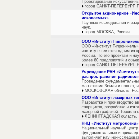
Проектирование искусственны
город САНКТ-ПЕТЕРБУРГ, Р
Открытое акционерное «Инс
ископаемых»
Научные исследования и разр
наук.
город МОСКВА, Россия
ООО «Институт Гипроникел
ООО «Институт Гипроникель» 
институт является одним из 
России. По его проектам и на
более 80 предприятий и объе
город САНКТ-ПЕТЕРБУРГ, Р
Учреждение РАН «Институт 
распространения радиоволн
Проведение фундаментальных
магнетизма Земли и планет, 
МОСКОВСКАЯ область, Рос
ООО «Институт лазерных те
Разработка и производство а
сварщиков, разработка и изго
лазерной графикой. Торовля 
ЛЕНИНГРАДСКАЯ область, 
ННЦ «Институт метрологии»
Национальный научный центр 
фундаментальные и прикладн
выполняет научно-исследоват