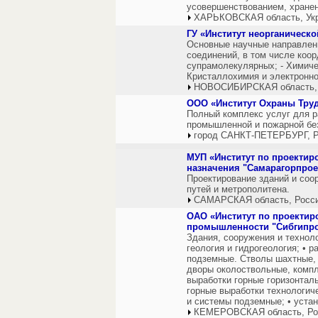
усовершенствованием, хранен
ХАРЬКОВСКАЯ область, Ук
ГУ «Институт неорганическ
Основные научные направлен
соединений, в том числе коо
супрамолекулярных; - Химиче
Кристаллохимия и электронно
НОВОСИБИРСКАЯ область,
ООО «Институт Охраны Труд
Полный комплекс услуг для р
промышленной и пожарной без
город САНКТ-ПЕТЕРБУРГ, Р
МУП «Институт по проектир
назначения "Самарагорпрое
Проектирование зданий и соо
путей и метрополитена.
САМАРСКАЯ область, Росс
ОАО «Институт по проекти
промышленности "Сибгипро
Здания, сооружения и технол
геология и гидрогеология; • р
подземные. Стволы шахтные, 
дворы околоствольные, компл
выработки горные горизонтал
горные выработки технологиче
и системы подземные; • уста
КЕМЕРОВСКАЯ область, Ро