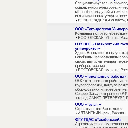
Специализируется на произво
современной электротехничес
кВ на базе модулей и компоне
инжиниринговых услуг и прое
ВОЛГОГРАДСКАЯ область, 
ООО «Таганрогская Универ
Компания по грузоперевозкам,
РОСТОВСКАЯ область, Рос
ГОУ ВПО «Таганрогский гос
университет»
Здесь Вы сможете получить 
новейшим направлениям совре
связь, вычислительная техни
приборостроение.
РОСТОВСКАЯ область, Рос
ООО «Такелажные работы»
ООО «Такелажные работы» ос
грузоперевозки, погрузо-разг
оборудования и перевозки нег
Северо-Западном регионе РФ
город САНКТ-ПЕТЕРБУРГ, Р
OOO «Талан »
Строительство баз отдыха.
АЛТАЙСКИЙ край, Россия
ФГУ ГЦАС «Тамбовский»
Агрохимическое обследование