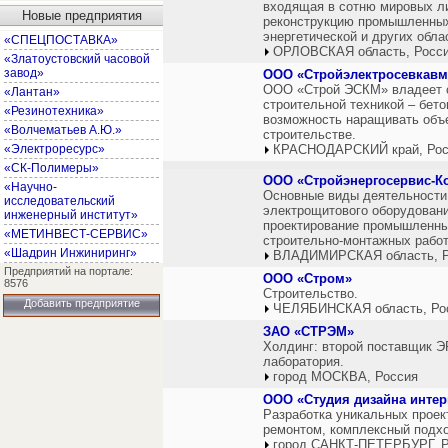
входящая в сотню мировых л
Новые предприятия
реконструкцию промышленных
энергетической и других обл
«СПЕЦПОСТАВКА»
ОРЛОВСКАЯ область, Росс
«Златоустовский часовой
завод»
ООО «Стройэлектросевкавм
ООО «Строй ЭСКМ» владеет с
«Лантан»
строительной техникой – бето
«Резинотехника»
возможность наращивать объе
«Волчематьев А.Ю.»
строительстве.
«Электроресурс»
КРАСНОДАРСКИЙ край, Рос
«СК-Полимеры»
ООО «Стройэнергосервис-К
«Научно-
Основные виды деятельности: 
исследовательский
электрощитового оборудования
инженерный институт»
проектирование промышленных
«МЕТИНВЕСТ-СЕРВИС»
строительно-монтажных работ
«Шадрин Инжиниринг»
ВЛАДИМИРСКАЯ область, Р
Предприятий на портале:
ООО «Стром»
8576
Строительство.
Добавить предприятие
ЧЕЛЯБИНСКАЯ область, Ро
ЗАО «СТРЭМ»
Холдинг: второй поставщик Э
лаборатория.
город МОСКВА, Россия
ООО «Студия дизайна интер
Разработка уникальных проек
ремонтом, комплексный подхо
город САНКТ-ПЕТЕРБУРГ, Р