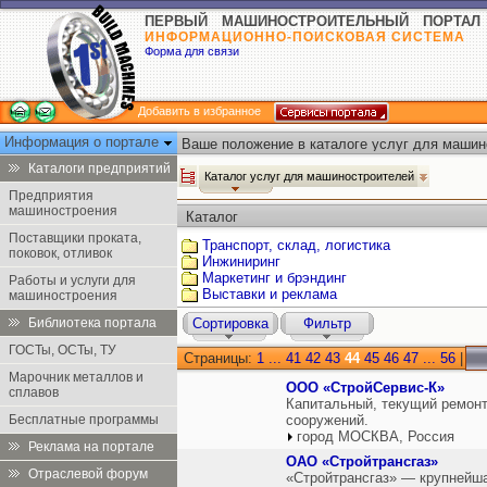
ПЕРВЫЙ МАШИНОСТРОИТЕЛЬНЫЙ ПОРТАЛ
ИНФОРМАЦИОННО-ПОИСКОВАЯ СИСТЕМА
Форма для связи
Добавить в избранное
Информация о портале
Ваше положение в каталоге услуг для машин
Каталоги предприятий
Каталог услуг для машиностроителей
Предприятия
машиностроения
Каталог
Поставщики проката,
Транспорт, склад, логистика
поковок, отливок
Инжиниринг
Маркетинг и брэндинг
Работы и услуги для
Выставки и реклама
машиностроения
Библиотека портала
Сортировка
Фильтр
ГОСТы, ОСТы, ТУ
Страницы:
1
...
41
42
43
44
45
46
47
...
56
|
Марочник металлов и
ООО «СтройСервис-К»
сплавов
Капитальный, текущий ремонт
Бесплатные программы
сооружений.
город МОСКВА, Россия
Реклама на портале
ОАО «Стройтрансгаз»
Отраслевой форум
«Стройтрансгаз» — крупнейша