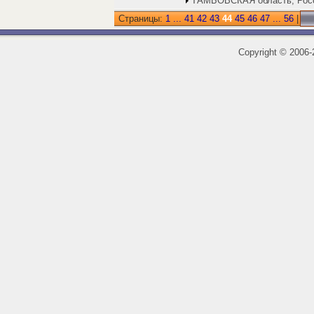
ТАМБОВСКАЯ область, Рос
Страницы:
1
...
41
42
43
44
45
46
47
...
56
|
Copyright
©
2006-2