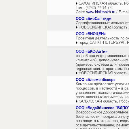
САХАЛИНСКАЯ область, Ро
Тел.: (4242) 77-14-72
Сайт:
www.biolitsakh.ru
/ E-mai
ООО «БиоСан-гид»
Сертификационные испытания
НОВОСИБИРСКАЯ область,
ООО «БИОЦЕН»
Проектная деятельность по 
город САНКТ-ПЕТЕРБУРГ, Р
ООО «БКС-АйТи»
разработка информационных с
клиентских), дополнительных
(примеры: система для прове
адресная книга), программног
НОВОСИБИРСКАЯ область,
ООО «Блюменбекер»
Компания предлагает услуги 
процессов, в частности – в р
управления технологическими
промышленных логических ко
КАЛУЖСКАЯ область, Росс
ООО «Бодайбинское "ВДПО
Всероссийское добровольное 
безопасности; продажа огнет
огнезащита материалов, издел
освидетельствование, ремонт