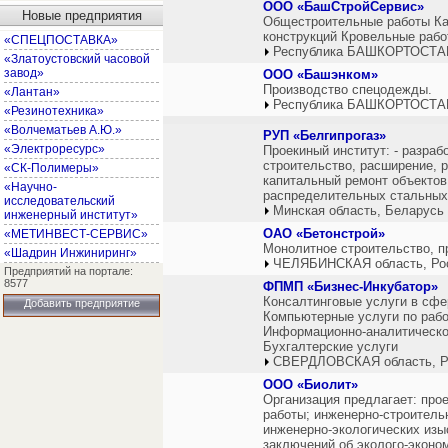
ООО «БашСтройСервис»
Новые предприятия
Общестроительные работы К
конструкций Кровельные рабо
«СПЕЦПОСТАВКА»
Республика БАШКОРТОСТАН
«Златоустовский часовой
завод»
ООО «Башэнком»
Производство спецодежды.
«Лантан»
Республика БАШКОРТОСТАН
«Резинотехника»
«Волчематьев А.Ю.»
РУП «Белгипрогаз»
«Электроресурс»
Проекиный институт: - разраб
строительство, расширение, 
«СК-Полимеры»
капитальный ремонт объектов 
«Научно-
распределительных стальных
исследовательский
Минская область, Беларусь
инженерный институт»
ОАО «Бетонстрой»
«МЕТИНВЕСТ-СЕРВИС»
Монолитное строительство, 
«Шадрин Инжиниринг»
ЧЕЛЯБИНСКАЯ область, Ро
Предприятий на портале:
8577
ФПМП «Бизнес-Инкубатор»
Консалтинговые услуги в сф
Добавить предприятие
Компьютерные услуги по рабо
Информационно-аналитическо
Бухгалтерские услуги
СВЕРДЛОВСКАЯ область, Р
ООО «Биолит»
Организация предлагает: про
работы; инженерно-строитель
инженерно-экологических изы
заключений об эколого-эконо