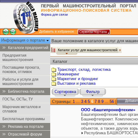
ПЕРВЫЙ МАШИНОСТРОИТЕЛЬНЫЙ ПОРТАЛ
ИНФОРМАЦИОННО-ПОИСКОВАЯ СИСТЕМА
Форма для связи
Добавить в избранное
Информация о портале
Ваше положение в каталоге услуг для машин
Каталоги предприятий
Каталог услуг для машиностроителей
Предприятия
машиностроения
Каталог
Поставщики проката,
Транспорт, склад, логистика
поковок, отливок
Инжиниринг
Маркетинг и брэндинг
Работы и услуги для
Выставки и реклама
машиностроения
Библиотека портала
Сортировка
Фильтр
ГОСТы, ОСТы, ТУ
Добавит
Страницы:
1
...
3
4
5
6
7
8
9
...
56
|
Марочник металлов и
ООО «Башгипронефтехим»
сплавов
Башгипронефтехим был органи
Бесплатные программы
Башнефтепроект. Комплексно
нефтехимических, химически
Реклама на портале
объектов, а также других вз
Республика БАШКОРТОСТАН
Отраслевой форум