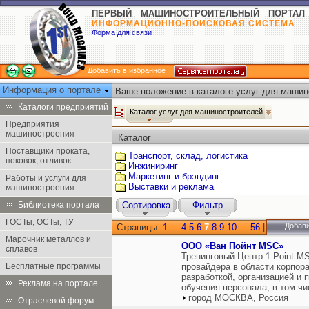
ПЕРВЫЙ МАШИНОСТРОИТЕЛЬНЫЙ ПОРТАЛ
ИНФОРМАЦИОННО-ПОИСКОВАЯ СИСТЕМА
Форма для связи
Добавить в избранное
Информация о портале
Ваше положение в каталоге услуг для машин
Каталоги предприятий
Каталог услуг для машиностроителей
Предприятия
машиностроения
Каталог
Поставщики проката,
Транспорт, склад, логистика
поковок, отливок
Инжиниринг
Маркетинг и брэндинг
Работы и услуги для
Выставки и реклама
машиностроения
Библиотека портала
Сортировка
Фильтр
ГОСТы, ОСТы, ТУ
Добави
Страницы:
1
...
4
5
6
7
8
9
10
...
56
|
Марочник металлов и
ООО «Ван Пойнт МSС»
сплавов
Тренинговый Центр 1 Point M
Бесплатные программы
провайдера в области корпор
разработкой, организацией и
Реклама на портале
обучения персонала, в том ч
город МОСКВА, Россия
Отраслевой форум