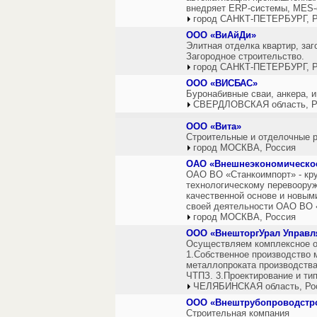
внедряет ERP-системы, MES-
город САНКТ-ПЕТЕРБУРГ, Р
ООО «ВиАйДи»
Элитная отделка квартир, за
Загородное строительство.
город САНКТ-ПЕТЕРБУРГ, Р
ООО «ВИСБАС»
Буронабивные сваи, анкера, 
СВЕРДЛОВСКАЯ область, Р
ООО «Вита»
Строительные и отделочные р
город МОСКВА, Россия
ОАО «Внешнеэкономическое
ОАО ВО «Станкоимпорт» - кр
технологическому перевоору
качественной основе и новым
своей деятельности ОАО ВО 
город МОСКВА, Россия
ООО «ВнешторгУрал Управ
Осуществляем комплексное о
1.Собственное производство 
металлопроката производст
ЧТПЗ. 3.Проектирование и ти
ЧЕЛЯБИНСКАЯ область, Ро
ООО «Внештрубопроводстр
Строительная компания