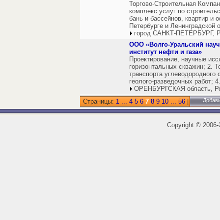
Торгово-Строительная Комп
комплекс услуг по строительс
бань и бассейнов, квартир и 
Петербурге и Ленинградской о
город САНКТ-ПЕТЕРБУРГ, Р
ООО «Волго-Уральский науч
институт нефти и газа»
Проектирование, научные исс
горизонтальных скважин; 2. 
транспорта углеводородного с
геолого-разведочных работ; 4
ОРЕНБУРГСКАЯ область, Р
Добави
Страницы:
1
...
4
5
6
7
8
9
10
...
56
|
Copyright
©
2006-2