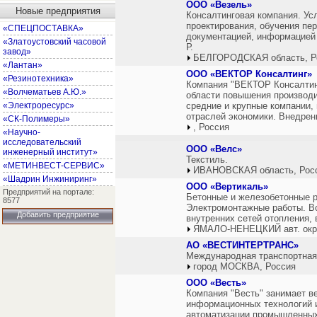
ООО «Везель»
Новые предприятия
Консалтинговая компания. Усл
проектирования, обучения пе
«СПЕЦПОСТАВКА»
документацией, информацией 
«Златоустовский часовой
Р.
завод»
БЕЛГОРОДСКАЯ область, Р
«Лантан»
ООО «ВЕКТОР Консалтинг»
«Резинотехника»
Компания "ВЕКТОР Консалтин
«Волчематьев А.Ю.»
области повышения производи
«Электроресурс»
средние и крупные компании,
отраслей экономики. Внедрен
«СК-Полимеры»
, Россия
«Научно-
исследовательский
ООО «Велс»
инженерный институт»
Текстиль.
«МЕТИНВЕСТ-СЕРВИС»
ИВАНОВСКАЯ область, Рос
«Шадрин Инжиниринг»
ООО «Вертикаль»
Предприятий на портале:
Бетонные и железобетонные р
8577
Электромонтажные работы. В
Добавить предприятие
внутренних сетей отопления,
ЯМАЛО-НЕНЕЦКИЙ авт. окр.
АО «ВЕСТИНТЕРТРАНС»
Международная транспортная
город МОСКВА, Россия
ООО «Весть»
Компания "Весть" занимает в
информационных технологий и
автоматизации промышленных