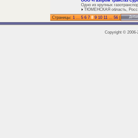
ООО «Газпром трансгаз Сург
Одно из крупных газотранспо
ТЮМЕНСКАЯ область, Росс
Добав
Страницы:
1
...
5
6
7
8
9
10
11
...
56
|
Copyright
©
2006-2