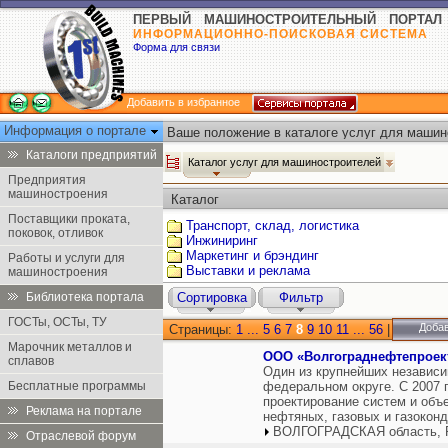
ПЕРВЫЙ МАШИНОСТРОИТЕЛЬНЫЙ ПОРТАЛ
ИНФОРМАЦИОННО-ПОИСКОВАЯ СИСТЕМА
Форма для связи
Добавить в избранное
Информация о портале
Ваше положение в каталоге услуг для машин
Каталоги предприятий
Каталог услуг для машиностроителей
Предприятия
машиностроения
Каталог
Поставщики проката,
Транспорт, склад, логистика
поковок, отливок
Инжиниринг
Маркетинг и брэндинг
Работы и услуги для
Выставки и реклама
машиностроения
Библиотека портала
Сортировка
Фильтр
ГОСТы, ОСТы, ТУ
Добав
Страницы:
1
...
5
6
7
8
9
10
11
...
56
|
Марочник металлов и
ООО «Волгограднефтепроек
сплавов
Один из крупнейших независ
Бесплатные программы
федеральном округе. С 2007 
проектирование систем и объ
Реклама на портале
нефтяных, газовых и газокон
ВОЛГОГРАДСКАЯ область, 
Отраслевой форум