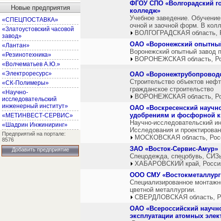
ФГОУ СПО «Волгорадский г
Новые предприятия
колледж»
Учебное заведение. Обучение
«СПЕЦПОСТАВКА»
очной и заочной форм. В кол
«Златоустовский часовой
ВОЛГОГРАДСКАЯ область, 
завод»
ОАО «Воронежский опытный
«Лантан»
Воронежский опытный завод 
«Резинотехника»
ВОРОНЕЖСКАЯ область, Р
«Волчематьев А.Ю.»
«Электроресурс»
ОАО «Воронежтрубопровод
Строительство объектов нефт
«СК-Полимеры»
гражданское строительство
«Научно-
ВОРОНЕЖСКАЯ область, Р
исследовательский
инженерный институт»
ОАО «Воскресенский научно
удобрениям и фосфорной к
«МЕТИНВЕСТ-СЕРВИС»
Научно-исследовательский ин
«Шадрин Инжиниринг»
Исследования и проектирован
Предприятий на портале:
МОСКОВСКАЯ область, Рос
8576
ЗАО «Восток-Сервис-Амур»
Добавить предприятие
Спецодежда, спецобувь, СИЗ
ХАБАРОВСКИЙ край, Росси
ООО СМУ «Востокметаллур
Специализированное монтажно
цветной металлургии.
СВЕРДЛОВСКАЯ область, Р
ОАО «Всероссийский научно
эксплуатации атомных элек