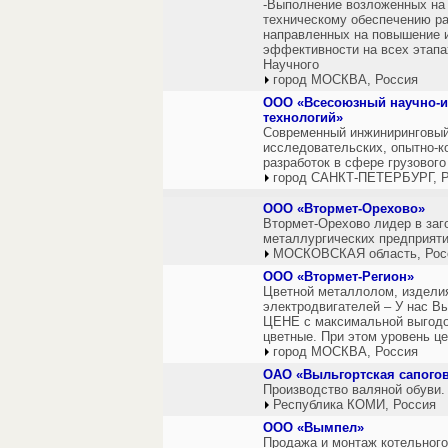
-Выполнение возложенных на 
техническому обеспечению ра
направленных на повышение и
эффективности на всех этапа
Научного
город МОСКВА, Россия
ООО «Всесоюзный научно-и
технологий»
Современный инжиниринговый
исследовательских, опытно-к
разработок в сфере грузовог
город САНКТ-ПЕТЕРБУРГ, Р
ООО «Втормет-Орехово»
Втормет-Орехово лидер в заг
металлургических предприяти
МОСКОВСКАЯ область, Рос
ООО «Втормет-Регион»
Цветной металлолом, издели
электродвигателей – У нас 
ЦЕНЕ с максимальной выгодо
цветные. При этом уровень ц
город МОСКВА, Россия
ОАО «Выльгортская сапого
Производство валяной обуви.
Республика КОМИ, Россия
ООО «Вымпел»
Продажа и монтаж котельного