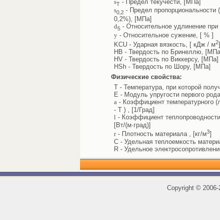
s
- Предел текучести, [МПа]
Т
s
- Предел пропорциональности 
0,2
0,2%), [МПа]
d
- Относительное удлинение при 
5
y
- Относительное сужение, [ % ]
2
KCU - Ударная вязкость, [ кДж / м
HB - Твердость по Бринеллю, [МПа
HV - Твердость по Виккерсу, [МПа]
HSh - Твердость по Шору, [МПа]
Физические свойства:
T - Температура, при которой полу
E - Модуль упругости первого рода
a
- Коэффициент температурного (л
- T ) , [1/Град]
l
- Коэффициент теплопроводности 
[Вт/(м·град)]
3
r
- Плотность материала , [кг/м
]
C - Удельная теплоемкость материал
R - Удельное электросопротивлени
Copyright
©
2006-2