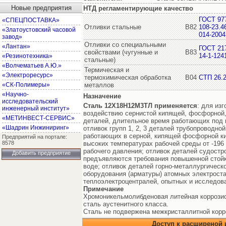
Новые предприятия
НТД регламентирующие качество
ГОСТ 97
«СПЕЦПОСТАВКА»
Отливки стальные
В82
108-23.4
«Златоустовский часовой
014-2004
завод»
Отливки со специальными
«Лантан»
ГОСТ 21
свойствами (чугунные и
В83
14-1-124
«Резинотехника»
стальные)
«Волчематьев А.Ю.»
Термическая и
«Электроресурс»
термохимическая обработка
В04
СТП 26.2
«СК-Полимеры»
металлов
«Научно-
Назначение
исследовательский
Сталь 12Х18Н12М3ТЛ
применяется
: для из
инженерный институт»
воздействию сернистой кипящей, фосфорной, 
«МЕТИНВЕСТ-СЕРВИС»
деталей, длительное время работающих под н
«Шадрин Инжиниринг»
отливок групп 1, 2, 3 деталей трубопроводно
работающих в серной, кипящей фосфорной ки
Предприятий на портале:
8578
высоких температурах рабочей среды от -196
рабочего давления; отливок деталей судостр
Добавить предприятие
предъявляются требования повышенной стойко
воде; отливок деталей горно-металлургическ
оборудования (арматуры) атомных электроста
теплоэлектроцентралей, опытных и исследова
Примечание
Хромоникельмолибденовая литейная коррозио
сталь аустенитного класса.
Сталь не подвержена межкристаллитной корро
Доступ к расширеной