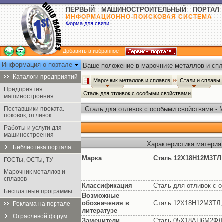
ПЕРВЫЙ МАШИНОСТРОИТЕЛЬНЫЙ ПОРТАЛ
ИНФОРМАЦИОННО-ПОИСКОВАЯ СИСТЕМА
Форма для связи
Добавить в избранное
Информация о портале
Ваше положение в марочнике металлов и спл
Каталоги предприятий
Марочник металлов и сплавов
Стали и сплавы
Предприятия
Сталь для отливок с особыми свойствами
машиностроения
Поставщики проката,
Сталь для отливок с особыми свойствами - 
поковок, отливок
Работы и услуги для
машиностроения
Характеристика матери
Библиотека портала
Марка
Сталь 12Х18Н12М3ТЛ
ГОСТы, ОСТы, ТУ
Марочник металлов и
сплавов
Классификация
Сталь для отливок с 
Бесплатные программы
Возможные
обозначения в
Сталь 12Х18Н12М3ТЛ;
Реклама на портале
литературе
Отраслевой форум
Заменители
Сталь 05Х18АН6М2Ф