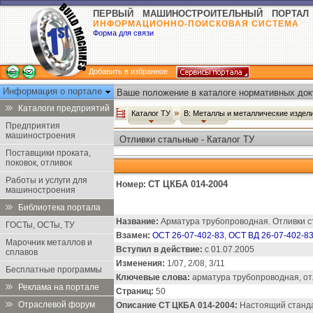
ПЕРВЫЙ МАШИНОСТРОИТЕЛЬНЫЙ ПОРТАЛ
ИНФОРМАЦИОННО-ПОИСКОВАЯ СИСТЕМА
Форма для связи
Добавить в избранное
Информация о портале
Ваше положение в каталоге нормативных док
Каталоги предприятий
Каталог ТУ
В: Металлы и металлические издел
Предприятия
машиностроения
Отливки стальные - Каталог ТУ
Поставщики проката,
поковок, отливок
Работы и услуги для
СТ ЦКБА 014-2004
Номер:
машиностроения
Библиотека портала
Название:
Арматура трубопроводная. Отливки с
ГОСТы, ОСТы, ТУ
Взамен:
ОСТ 26-07-402-83
,
ОСТ ВД 26-07-402-8
Марочник металлов и
Вступил в действие:
с 01.07.2005
сплавов
Изменения:
1/07, 2/08, 3/11
Бесплатные программы
Ключевые слова:
арматура трубопроводная, от
Реклама на портале
Страниц:
50
Отраслевой форум
Описание СТ ЦКБА 014-2004:
Настоящий станда