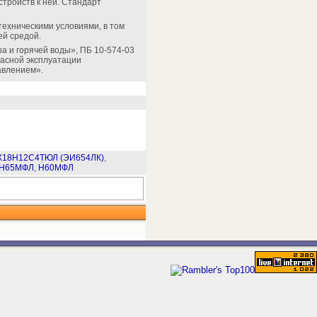
тройств к ней. Стандарт
ехническими условиями, в том
ей средой.
а и горячей воды», ПБ 10-574-03
пасной эксплуатации
авлением».
Х18Н12С4ТЮЛ (ЭИ654ЛК)
,
Н65МФЛ
,
Н60МФЛ