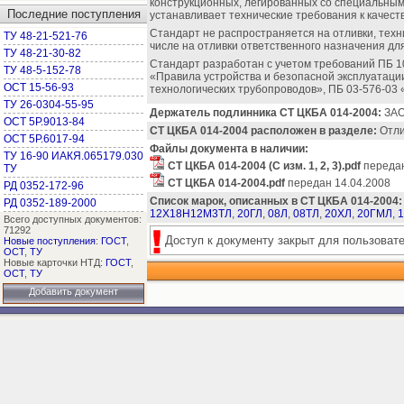
конструкционных, легированных со специальным
Последние поступления
устанавливает технические требования к качеств
Стандарт не распространяется на отливки, тех
ТУ 48-21-521-76
числе на отливки ответственного назначения дл
ТУ 48-21-30-82
Стандарт разработан с учетом требований ПБ 10
ТУ 48-5-152-78
«Правила устройства и безопасной эксплуатации
ОСТ 15-56-93
технологических трубопроводов», ПБ 03-576-03
ТУ 26-0304-55-95
Держатель подлинника СТ ЦКБА 014-2004:
ЗАО
ОСТ 5Р.9013-84
СТ ЦКБА 014-2004 расположен в разделе:
Отлив
ОСТ 5Р.6017-94
Файлы документа в наличии:
ТУ 16-90 ИАКЯ.065179.030
СТ ЦКБА 014-2004 (С изм. 1, 2, 3).pdf
передан
ТУ
СТ ЦКБА 014-2004.pdf
передан 14.04.2008
РД 0352-172-96
Список марок, описанных в СТ ЦКБА 014-2004:
РД 0352-189-2000
12Х18Н12М3ТЛ
,
20ГЛ
,
08Л
,
08ТЛ
,
20ХЛ
,
20ГМЛ
,
Всего доступных документов:
71292
Доступ к документу закрыт для пользоват
Новые поступления
:
ГОСТ
,
ОСТ
,
ТУ
Новые карточки НТД:
ГОСТ
,
ОСТ
,
ТУ
Добавить документ