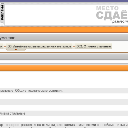
ументов:
ия
В8: Литейные отливки различных металлов
В82: Отливки стальные
тальные. Общие технические условия.
3
ливки стальные
рт распространяется на отливки, изготавливаемые всеми способами литья и