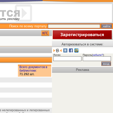
Поиск по всему порталу
КГС
Авторизоваться в системе:
Логин
Пароль(
забыли?
)
Всего документов в
Реклама
библиотеке
:
71 292 шт.
з нелегированных и легированных