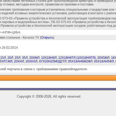
и свойствами литейных сталей для трубопроводной арматуры и приводных ус
у отливок, методам контроля, правилам их приемки и поставки.
нические требования к которым установлены специальными стандартами или т
я изделий атомных энергетических установок, работающих в контакте с рабоч
-573-03 «Правила устройства и безопасной эксплуатации трубопроводов пар
 паровых и водогрейных котлов», ПБ 03-575-03 «Правила устройства и безо
 «Правила устройства и безопасной эксплуатации сосудов, работающих под д
 «НПФ»ЦКБА.
ки стальные - Каталог ТУ. [
Открыть
]
 26.02.2014
15Л
,
20Л
,
25Л
,
35Л
,
20ХМЛ
,
10Х18Н9Л
,
12Х18Н9ТЛ (10Х18Н9ТЛ)
,
20Х5МЛ
,
16
15ХГСМЛ
,
20ХНЛ
,
20ХН3Л
,
07Х20Н25М3Д2ТЛ
,
05Х18АН6М2ФЛ
,
05Х18АН5ФЛ
,
елей портала в связи с требованиями правообладателя.
Copyright
©
2006-2026, All rights reserved.