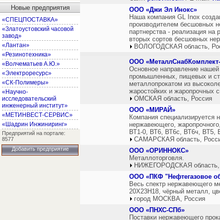
Новые предприятия
ООО «Джи Эл Инокс»
Наша компания GL Inox созда
«СПЕЦПОСТАВКА»
производителем бесшовных не
«Златоустовский часовой
партнерства - реализация на 
завод»
вторых сортов бесшовных не
«Лантан»
ВОЛОГОДСКАЯ область, Ро
«Резинотехника»
ООО «МеталлСнабКомплект
«Волчематьев А.Ю.»
Основное направление нашей 
«Электроресурс»
промышленных, пищевых и ст
«СК-Полимеры»
металлопрокатом из высоколе
жаростойких и жаропрочных сп
«Научно-
ОМСКАЯ область, Россия
исследовательский
инженерный институт»
ООО «МИРАЙ»
«МЕТИНВЕСТ-СЕРВИС»
Компания специализируется на
«Шадрин Инжиниринг»
нержавеющего, жаропрочного,
ВТ1-0, ВТ6, ВТ6с, ВТ6ч, ВТ5, 
Предприятий на портале:
САМАРСКАЯ область, Росс
8577
Добавить предприятие
ООО «ОРИННОКС»
Металлоторговля.
НИЖЕГОРОДСКАЯ область,
ООО «ПКФ "Нефтегазовое о
Весь спектр нержавеющего м
20Х23Н18, чёрный металл, цв
город МОСКВА, Россия
ООО «ПНХС-СПб»
Поставки нержавеющего прок