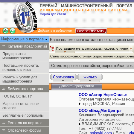
ПЕРВЫЙ МАШИНОСТРОИТЕЛЬНЫЙ ПОРТАЛ
ИНФОРМАЦИОННО-ПОИСКОВАЯ СИСТЕМА
Форма для связи
Добавить в избранное
Информация о портале
Ваше положение в каталоге поставщиков мет
отливок:
Каталоги предприятий
Поставщики металлопроката, поковок, отливок
Предприятия
Сталь коррозионностойкая, жаростойкая и жаропрочн
машиностроения
Поставщики проката,
Сталь коррозионностойкая, жаростойкая и ж
поковок, отливок
поковок, отливок
Сортировка
Фильтр
Работы и услуги для
машиностроения
Добавить предприятие
Библиотека портала
ООО «Астор НержСталь»
ГОСТы, ОСТы, ТУ
Оптовая торговля нержавеющ
город МОСКВА, Россия
Марочник металлов и
сплавов
ООО «ВладМетЦентр»
Компания Владимирский Метал
Бесплатные программы
Изготовление штампов.
Реклама на портале
ВЛАДИМИРСКАЯ область, Р
Тел.: +7 (4922) 77-77-88
Отраслевой форум
Сайт:
pokovki.com
/ E-mail:
vl