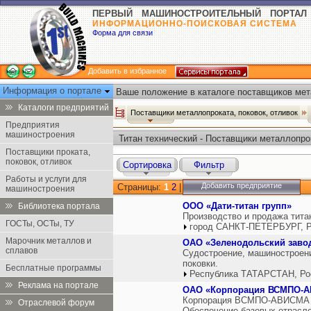
ПЕРВЫЙ МАШИНОСТРОИТЕЛЬНЫЙ ПОРТАЛ
ИНФОРМАЦИОННО-ПОИСКОВАЯ СИСТЕМА
Форма для связи
Добавить в избранное
Информация о портале
Ваше положение в каталоге поставщиков мет
отливок:
Каталоги предприятий
Поставщики металлопроката, поковок, отливок
Предприятия
машиностроения
Титан технический - Поставщики металлопрок
Поставщики проката,
поковок, отливок
Сортировка
Фильтр
Работы и услуги для
Добавить предприятие
Страницы:
1
2
|
машиностроения
ООО «Дати-титан групп»
Библиотека портала
Производство и продажа тита
ГОСТы, ОСТы, ТУ
город САНКТ-ПЕТЕРБУРГ, Р
Марочник металлов и
ОАО «Зеленодольский завод
сплавов
Судостроение, машиностроение
поковки.
Бесплатные программы
Республика ТАТАРСТАН, Ро
Реклама на портале
ОАО «Корпорация ВСМПО-
Корпорация ВСМПО-АВИСМА - 
Отраслевой форум
Обеспечение базовых отрасле