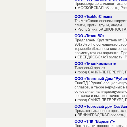
Производство сплавов титанов
МОСКОВСКАЯ область, Рос
ООО «ТехМетСплав»
ТехМетСплав специализируетс
плиты, круги, трубы, аноды.
Республика БАШКОРТОСТАН
ООО «Титан ВС»
Предлагаем Круг титана от 10
90173-75 По соглашению стор
термообработанном состоянии
промежуточном варианте. Пре
СВЕРДЛОВСКАЯ область, Р
ООО «ТитанКомплект»
Титановый прокат.
город САНКТ-ПЕТЕРБУРГ, Р
ООО «Торговый Дом "Рубин
СнабТД "Рубин" специализиру
сплавов, а также нерудных ма
основанная на индивидуально
поставки и высокое качество
город САНКТ-ПЕТЕРБУРГ, Р
ООО «Торговый дом СевЗап
Продажа титанового прокат
ЛЕНИНГРАДСКАЯ область, 
ООО «ТПК "Вариант"»
Поставка титанового и никелев