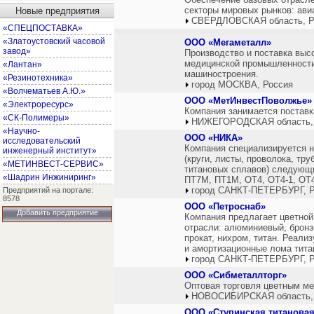
секторы мировых рынков: авиа
Новые предприятия
СВЕРДЛОВСКАЯ область, Р
«СПЕЦПОСТАВКА»
«Златоустовский часовой
ООО «Мегаметалл»
завод»
Производство и поставка высо
медицинской промышленности,
«Лантан»
машиностроения.
«Резинотехника»
город МОСКВА, Россия
«Волчематьев А.Ю.»
ООО «МетИнвестПоволжье»
«Электроресурс»
Компания занимается поставк
«СК-Полимеры»
НИЖЕГОРОДСКАЯ область,
«Научно-
ООО «НИКА»
исследовательский
Компания специализируется н
инженерный институт»
(круги, листы, проволока, тр
«МЕТИНВЕСТ-СЕРВИС»
титановых сплавов) следующи
«Шадрин Инжиниринг»
ПТ7М, ПТ1М, ОТ4, ОТ4-1, ОТ4
город САНКТ-ПЕТЕРБУРГ, Р
Предприятий на портале:
8578
ООО «Петроснаб»
Добавить предприятие
Компания предлагает цветно
отрасли: алюминиевый, бронз
прокат, нихром, титан. Реал
и амортизационные лома тита
город САНКТ-ПЕТЕРБУРГ, Р
ООО «Сибметаллторг»
Оптовая торговля цветным ме
НОВОСИБИРСКАЯ область,
ООО «Ступинская титанова