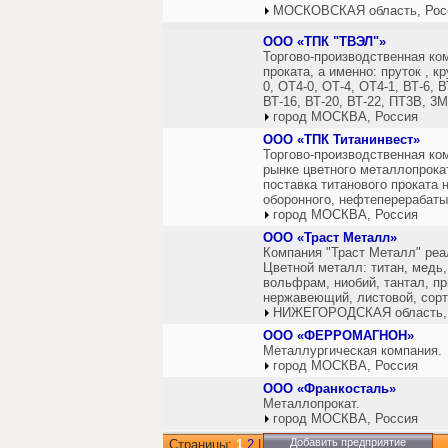
МОСКОВСКАЯ область, Рос
ООО «ТПК "ТВЭЛ"»
Торгово-производственная ко
проката, а именно: пруток , кр
0, ОТ4-0, ОТ-4, ОТ4-1, ВТ-6, ВТ
ВТ-16, ВТ-20, ВТ-22, ПТ3В, 3М
город МОСКВА, Россия
ООО «ТПК Титанинвест»
Торгово-производственная ко
рынке цветного металлопрока
поставка титанового проката
оборонного, нефтеперерабат
город МОСКВА, Россия
ООО «Траст Металл»
Компания "Траст Металл" реа
Цветной металл: титан, медь,
вольфрам, ниобий, тантал, п
нержавеющий, листовой, сорт
НИЖЕГОРОДСКАЯ область,
ООО «ФЕРРОМАГНОН»
Металлургическая компания.
город МОСКВА, Россия
ООО «Франкосталь»
Металлопрокат.
город МОСКВА, Россия
Добавить предприятие
Страницы:
1
2
|