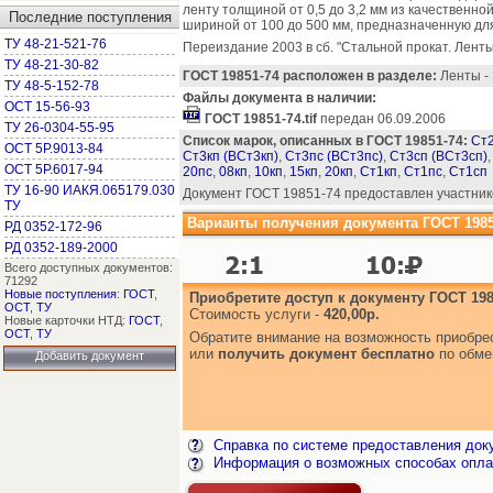
ленту толщиной от 0,5 до 3,2 мм из качественно
Последние поступления
шириной от 100 до 500 мм, предназначенную дл
ТУ 48-21-521-76
Переиздание 2003 в сб. "Стальной прокат. Ленты
ТУ 48-21-30-82
ГОСТ 19851-74 расположен в разделе:
Ленты - 
ТУ 48-5-152-78
Файлы документа в наличии:
ОСТ 15-56-93
ГОСТ 19851-74.tif
передан 06.09.2006
ТУ 26-0304-55-95
Список марок, описанных в ГОСТ 19851-74:
Ст2
ОСТ 5Р.9013-84
Ст3кп (ВСт3кп)
,
Ст3пс (ВСт3пс)
,
Ст3сп (ВСт3сп)
ОСТ 5Р.6017-94
20пс
,
08кп
,
10кп
,
15кп
,
20кп
,
Ст1кп
,
Ст1пс
,
Ст1сп
ТУ 16-90 ИАКЯ.065179.030
Документ ГОСТ 19851-74 предоставлен участник
ТУ
Варианты получения документа ГОСТ 1985
РД 0352-172-96
РД 0352-189-2000
Всего доступных документов:
71292
Новые поступления
:
ГОСТ
,
Приобретите доступ к документу ГОСТ 198
ОСТ
,
ТУ
Стоимость услуги -
420,00р.
Новые карточки НТД:
ГОСТ
,
ОСТ
,
ТУ
Обратите внимание на возможность приобр
или
получить документ бесплатно
по обме
Добавить документ
Справка по системе предоставления док
Информация о возможных способах опла