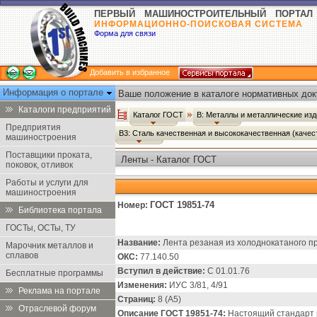
ПЕРВЫЙ МАШИНОСТРОИТЕЛЬНЫЙ ПОРТАЛ
ИНФОРМАЦИОННО-ПОИСКОВАЯ СИСТЕМА
Форма для связи
Добавить в избранное
Информация о портале
Ваше положение в каталоге нормативных док
Каталоги предприятий
Каталог ГОСТ
В: Металлы и металлические из
Предприятия
В3: Сталь качественная и высококачественная (каче
машиностроения
Поставщики проката,
Ленты - Каталог ГОСТ
поковок, отливок
Работы и услуги для
машиностроения
ГОСТ 19851-74
Номер:
Библиотека портала
ГОСТы, ОСТы, ТУ
Название:
Лента резаная из холоднокатаного пр
Марочник металлов и
сплавов
ОКС:
77.140.50
Вступил в действие:
С 01.01.76
Бесплатные программы
Изменения:
ИУС 3/81, 4/91
Реклама на портале
Страниц:
8 (А5)
Отраслевой форум
Описание ГОСТ 19851-74:
Настоящий стандарт 