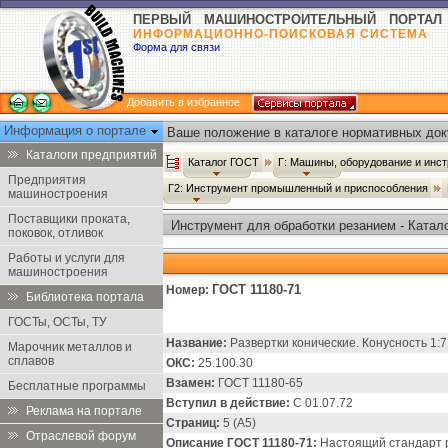
ПЕРВЫЙ МАШИНОСТРОИТЕЛЬНЫЙ ПОРТАЛ
ИНФОРМАЦИОННО-ПОИСКОВАЯ СИСТЕМА
Форма для связи
Добавить в избранное
Информация о портале
Ваше положение в каталоге нормативных док
Каталоги предприятий
Каталог ГОСТ
Г: Машины, оборудование и инс
Предприятия
Г2: Инструмент промышленный и приспособления
машиностроения
Поставщики проката,
Инструмент для обработки резанием - Катал
поковок, отливок
Работы и услуги для
машиностроения
ГОСТ 11180-71
Номер:
Библиотека портала
ГОСТы, ОСТы, ТУ
Название:
Развертки конические. Конусность 1:7
Марочник металлов и
сплавов
ОКС:
25.100.30
Взамен:
ГОСТ 11180-65
Бесплатные программы
Вступил в действие:
С 01.07.72
Реклама на портале
Страниц:
5 (А5)
Отраслевой форум
Описание ГОСТ 11180-71:
Настоящий стандарт р