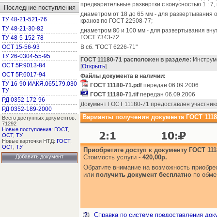
предварительные развертки с конусностью 1 : 7
Последние поступления
диаметром от 18 до 65 мм - для развертывания 
ТУ 48-21-521-76
кранов по ГОСТ 22508-77;
ТУ 48-21-30-82
диаметром 80 и 100 мм - для развертывания вну
ГОСТ 7343-72.
ТУ 48-5-152-78
ОСТ 15-56-93
В сб. "ГОСТ 6226-71"
ТУ 26-0304-55-95
ГОСТ 11180-71 расположен в разделе:
Инструме
ОСТ 5Р.9013-84
[
Открыть
]
ОСТ 5Р.6017-94
Файлы документа в наличии:
ТУ 16-90 ИАКЯ.065179.030
ГОСТ 11180-71.pdf
передан 06.09.2006
ТУ
ГОСТ 11180-71.tif
передан 06.09.2006
РД 0352-172-96
Документ ГОСТ 11180-71 предоставлен участник
РД 0352-189-2000
Варианты получения документа ГОСТ 1118
Всего доступных документов:
71292
Новые поступления
:
ГОСТ
,
ОСТ
,
ТУ
Новые карточки НТД:
ГОСТ
,
ОСТ
,
ТУ
Приобретите доступ к документу ГОСТ 111
Добавить документ
Стоимость услуги -
420,00р.
Обратите внимание на возможность приобр
или
получить документ бесплатно
по обме
Справка по системе предоставления док