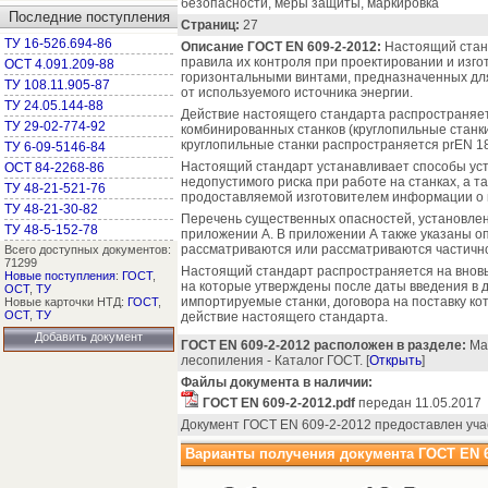
безопасности, меры защиты, маркировка
Последние поступления
Страниц:
27
ТУ 16-526.694-86
Описание ГОСТ EN 609-2-2012:
Настоящий станд
правила их контроля при проектировании и изго
ОСТ 4.091.209-88
горизонтальными винтами, предназначенных дл
ТУ 108.11.905-87
от используемого источника энергии.
ТУ 24.05.144-88
Действие настоящего стандарта распространяет
ТУ 29-02-774-92
комбинированных станков (круглопильные станки
круглопильные станки распространяется prEN 18
ТУ 6-09-5146-84
Настоящий стандарт устанавливает способы ус
ОСТ 84-2268-86
недопустимого риска при работе на станках, а 
ТУ 48-21-521-76
продоставляемой изготовителем информации о 
ТУ 48-21-30-82
Перечень существенных опасностей, установлен
ТУ 48-5-152-78
приложении А. В приложении А также указаны оп
рассматриваются или рассматриваются частичн
Всего доступных документов:
71299
Настоящий стандарт распространяется на вновь
Новые поступления
:
ГОСТ
,
на которые утверждены после даты введения в д
ОСТ
,
ТУ
импортируемые станки, договора на поставку ко
Новые карточки НТД:
ГОСТ
,
ОСТ
,
ТУ
действие настоящего стандарта.
Добавить документ
ГОСТ EN 609-2-2012 расположен в разделе:
Маш
лесопиления - Каталог ГОСТ. [
Открыть
]
Файлы документа в наличии:
ГОСТ EN 609-2-2012.pdf
передан 11.05.2017
Документ ГОСТ EN 609-2-2012 предоставлен уча
Варианты получения документа ГОСТ EN 60