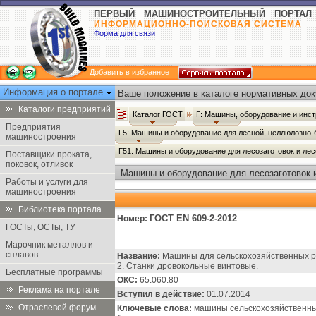
ПЕРВЫЙ МАШИНОСТРОИТЕЛЬНЫЙ ПОРТАЛ
ИНФОРМАЦИОННО-ПОИСКОВАЯ СИСТЕМА
Форма для связи
Добавить в избранное
Информация о портале
Ваше положение в каталоге нормативных док
Каталоги предприятий
Каталог ГОСТ
Г: Машины, оборудование и инс
Предприятия
Г5: Машины и оборудование для лесной, целлюлозн
машиностроения
Г51: Машины и оборудование для лесозаготовок и ле
Поставщики проката,
поковок, отливок
Машины и оборудование для лесозаготовок 
Работы и услуги для
машиностроения
Библиотека портала
ГОСТ EN 609-2-2012
Номер:
ГОСТы, ОСТы, ТУ
Марочник металлов и
сплавов
Название:
Машины для сельскохозяйственных ра
2. Станки дровокольные винтовые.
Бесплатные программы
ОКС:
65.060.80
Реклама на портале
Вступил в действие:
01.07.2014
Отраслевой форум
Ключевые слова:
машины сельскохозяйственные