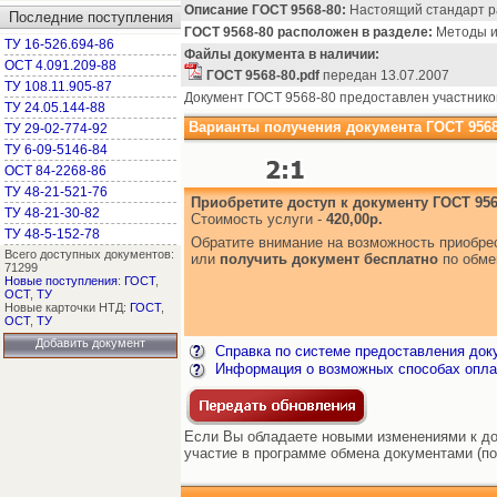
Описание ГОСТ 9568-80:
Настоящий стандарт ра
Последние поступления
ГОСТ 9568-80 расположен в разделе:
Методы ис
ТУ 16-526.694-86
Файлы документа в наличии:
ОСТ 4.091.209-88
ГОСТ 9568-80.pdf
передан 13.07.2007
ТУ 108.11.905-87
Документ ГОСТ 9568-80 предоставлен участнико
ТУ 24.05.144-88
Варианты получения документа ГОСТ 9568
ТУ 29-02-774-92
ТУ 6-09-5146-84
ОСТ 84-2268-86
ТУ 48-21-521-76
Приобретите доступ к документу ГОСТ 956
ТУ 48-21-30-82
Стоимость услуги -
420,00р.
ТУ 48-5-152-78
Обратите внимание на возможность приобр
Всего доступных документов:
или
получить документ бесплатно
по обме
71299
Новые поступления
:
ГОСТ
,
ОСТ
,
ТУ
Новые карточки НТД:
ГОСТ
,
ОСТ
,
ТУ
Добавить документ
Справка по системе предоставления док
Информация о возможных способах опла
Если Вы обладаете новыми изменениями к док
участие в программе обмена документами (по