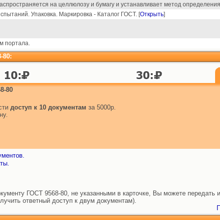
спространяется на целлюлозу и бумагу и устанавливает метод определения
пытаний. Упаковка. Маркировка - Каталог ГОСТ. [
Открыть
]
м портала.
-80:
8-80
ести
доступ к 10 документам
за 5000р.
ну.
ументов.
ты.
ументу ГОСТ 9568-80, не указанными в карточке, Вы можете передать и
лучить ответный доступ к двум документам).
П