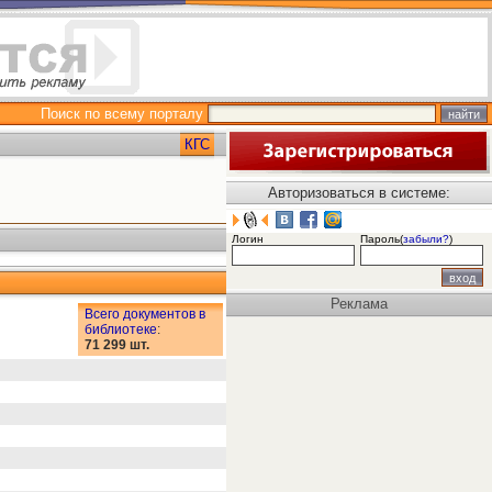
Поиск по всему порталу
КГС
Авторизоваться в системе:
Логин
Пароль(
забыли?
)
Реклама
Всего документов в
библиотеке
:
71 299 шт.