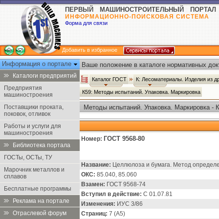
ПЕРВЫЙ МАШИНОСТРОИТЕЛЬНЫЙ ПОРТАЛ
ИНФОРМАЦИОННО-ПОИСКОВАЯ СИСТЕМА
Форма для связи
Добавить в избранное
Информация о портале
Ваше положение в каталоге нормативных док
Каталоги предприятий
Каталог ГОСТ
К: Лесоматериалы. Изделия из 
Предприятия
К59: Методы испытаний. Упаковка. Маркировка
машиностроения
Поставщики проката,
Методы испытаний. Упаковка. Маркировка - 
поковок, отливок
Работы и услуги для
машиностроения
ГОСТ 9568-80
Номер:
Библиотека портала
ГОСТы, ОСТы, ТУ
Название:
Целлюлоза и бумага. Метод определе
Марочник металлов и
ОКС:
85.040, 85.060
сплавов
Взамен:
ГОСТ 9568-74
Бесплатные программы
Вступил в действие:
С 01.07.81
Реклама на портале
Изменения:
ИУС 3/86
Отраслевой форум
Страниц:
7 (А5)