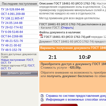
Последние поступления
Описание ГОСТ 18461-93 (ИСО 1762-74):
Настоя
определения содержания золы в целлюлозе. Со
ТУ 16-526.694-86
примерному содержанию минеральных солей и др
количество каждого из них в отдельности.
ОСТ 4.091.209-88
Метод применим для всех видов целлюлозы.
ТУ 108.11.905-87
ТУ 24.05.144-88
ГОСТ 18461-93 (ИСО 1762-74) расположен в ра
ТУ 29-02-774-92
- Каталог ГОСТ. [
Открыть
]
ТУ 6-09-5146-84
Файлы документа в наличии:
ОСТ 84-2268-86
ГОСТ 18461-93 (ИСО 1762-74).pdf
передан 12
ТУ 48-21-521-76
Документ ГОСТ 18461-93 (ИСО 1762-74) предост
ТУ 48-21-30-82
Варианты получения документа ГОСТ 18461
ТУ 48-5-152-78
Всего доступных документов:
71299
Новые поступления
:
ГОСТ
,
ОСТ
,
ТУ
Приобретите доступ к документу ГОСТ 1846
Новые карточки НТД:
ГОСТ
,
Стоимость услуги -
420,00р.
ОСТ
,
ТУ
Обратите внимание на возможность приобр
Добавить документ
или
получить документ бесплатно
по обме
Справка по системе предоставления док
Информация о возможных способах опла