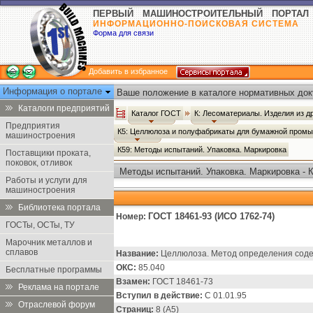
ПЕРВЫЙ МАШИНОСТРОИТЕЛЬНЫЙ ПОРТАЛ
ИНФОРМАЦИОННО-ПОИСКОВАЯ СИСТЕМА
Форма для связи
Добавить в избранное
Информация о портале
Ваше положение в каталоге нормативных док
Каталоги предприятий
Каталог ГОСТ
К: Лесоматериалы. Изделия из 
Предприятия
К5: Целлюлоза и полуфабрикаты для бумажной пром
машиностроения
К59: Методы испытаний. Упаковка. Маркировка
Поставщики проката,
поковок, отливок
Методы испытаний. Упаковка. Маркировка - 
Работы и услуги для
машиностроения
Библиотека портала
ГОСТ 18461-93 (ИСО 1762-74)
Номер:
ГОСТы, ОСТы, ТУ
Марочник металлов и
сплавов
Название:
Целлюлоза. Метод определения соде
ОКС:
85.040
Бесплатные программы
Взамен:
ГОСТ 18461-73
Реклама на портале
Вступил в действие:
С 01.01.95
Отраслевой форум
Страниц:
8 (А5)