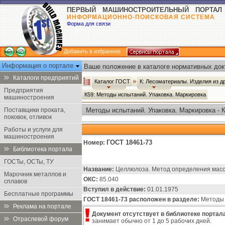
ПЕРВЫЙ МАШИНОСТРОИТЕЛЬНЫЙ ПОРТАЛ
ИНФОРМАЦИОННО-ПОИСКОВАЯ СИСТЕМА
Форма для связи
Добавить в избранное
Информация о портале
Ваше положение в каталоге нормативных док
Каталоги предприятий
Каталог ГОСТ
К: Лесоматериалы. Изделия из 
Предприятия
К59: Методы испытаний. Упаковка. Маркировка
машиностроения
Поставщики проката,
Методы испытаний. Упаковка. Маркировка - 
поковок, отливок
Работы и услуги для
машиностроения
ГОСТ 18461-73
Номер:
Библиотека портала
ГОСТы, ОСТы, ТУ
Название:
Целлюлоза. Метод определения масс
Марочник металлов и
ОКС:
85.040
сплавов
Вступил в действие:
01.01.1975
Бесплатные программы
ГОСТ 18461-73 расположен в разделе:
Методы и
Реклама на портале
Документ отсутствует в библиотеке портала
Отраслевой форум
занимает обычно от 1 до 5 рабочих дней.