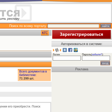
Поиск по всему порталу
КГС
Авторизоваться в системе:
Логин
Пароль(
забыли?
)
Реклама
Всего документов в
библиотеке
:
71 299 шт.
ении его приобрести. Поиск