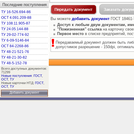
Последние поступления
ТУ 16-526.694-86
ОСТ 4.091.209-88
Вы можете
добавить документ
ГОСТ 18461-7
ТУ 108.11.905-87
Доступ к любым двум документам, им
ТУ 24.05.144-88
"Пожизненная" ссылка
на карточку свое
Первое место
в списке предприятий, по
ТУ 29-02-774-92
ТУ 6-09-5146-84
Передаваемый документ должен быть либо
ОСТ 84-2268-86
допустимое разрешение - 150dpi, оптимальн
ТУ 48-21-521-76
ТУ 48-21-30-82
ТУ 48-5-152-78
Всего доступных документов:
71299
Новые поступления
:
ГОСТ
,
ОСТ
,
ТУ
Новые карточки НТД:
ГОСТ
,
ОСТ
,
ТУ
Добавить документ