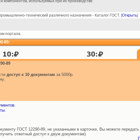
и компонентов, используемых при их производстве.
ромышленно-технический различного назначения - Каталог ГОСТ. [
Открыть
]
ом портала.
0-89:
90-89
ести
доступ к 10 документам
за 5000р.
ну.
ументов.
ты.
ументу ГОСТ 12290-89, не указанными в карточке, Вы можете передать 
лучить ответный доступ к двум документам).
П