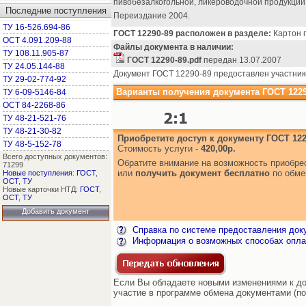
пивобезалкогольной, ликероводочной продукции 
Последние поступления
Переиздание 2004.
ТУ 16-526.694-86
ГОСТ 12290-89 расположен в разделе:
Картон п
ОСТ 4.091.209-88
Файлы документа в наличии:
ТУ 108.11.905-87
ГОСТ 12290-89.pdf
передан 13.07.2007
ТУ 24.05.144-88
Документ ГОСТ 12290-89 предоставлен участник
ТУ 29-02-774-92
Варианты получения документа ГОСТ 1229
ТУ 6-09-5146-84
ОСТ 84-2268-86
ТУ 48-21-521-76
ТУ 48-21-30-82
Приобретите доступ к документу ГОСТ 122
ТУ 48-5-152-78
Стоимость услуги -
420,00р.
Всего доступных документов:
Обратите внимание на возможность приобр
71299
или
получить документ бесплатно
по обме
Новые поступления
:
ГОСТ
,
ОСТ
,
ТУ
Новые карточки НТД:
ГОСТ
,
ОСТ
,
ТУ
Добавить документ
Справка по системе предоставления док
Информация о возможных способах опла
Если Вы обладаете новыми изменениями к док
участие в программе обмена документами (по