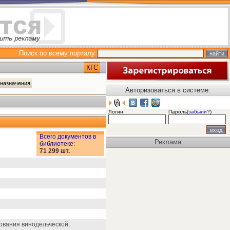
Поиск по всему порталу
КГС
 назначения
Авторизоваться в системе:
Логин
Пароль(
забыли?
)
Всего документов в
Реклама
библиотеке
:
71 299 шт.
вания винодельческой,