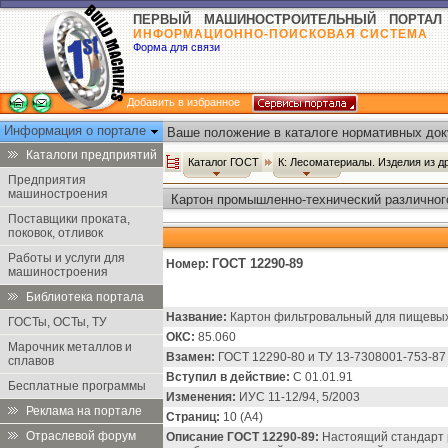
ПЕРВЫЙ МАШИНОСТРОИТЕЛЬНЫЙ ПОРТАЛ
ИНФОРМАЦИОННО-ПОИСКОВАЯ СИСТЕМА
Форма для связи
Добавить в избранное
Информация о портале
Ваше положение в каталоге нормативных док
Каталоги предприятий
Каталог ГОСТ
К: Лесоматериалы. Изделия из 
Предприятия
машиностроения
Картон промышленно-технический различного
Поставщики проката,
поковок, отливок
Работы и услуги для
ГОСТ 12290-89
Номер:
машиностроения
Библиотека портала
Название:
Картон фильтровальный для пищевых 
ГОСТы, ОСТы, ТУ
ОКС:
85.060
Марочник металлов и
Взамен:
ГОСТ 12290-80 и ТУ 13-7308001-753-87
сплавов
Вступил в действие:
С 01.01.91
Бесплатные программы
Изменения:
ИУС 11-12/94, 5/2003
Реклама на портале
Страниц:
10 (А4)
Отраслевой форум
Описание ГОСТ 12290-89:
Настоящий стандарт 