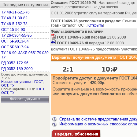
Описание ГОСТ 10469-76:
Настоящий стандарт р
Последние поступления
ячменя, предназначенные для посева.
ТУ 48-21-521-76
С 01.01.2006 утратил силу на территории РФ, д
ТУ 48-21-30-82
ГОСТ 10469-76 расположен в разделе:
Семена з
ТУ 48-5-152-78
трав - Каталог ГОСТ. [
Открыть
]
ОСТ 15-56-93
Файлы документа в наличии:
ТУ 26-0304-55-95
ГОСТ 10469-76.pdf
передан 13.08.2008
ОСТ 5Р.9013-84
ГОСТ 10469-76.tif
передан 12.08.2008
ОСТ 5Р.6017-94
Документ ГОСТ 10469-76 предоставлен участник
ТУ 16-90 ИАКЯ.065179.030
ТУ
Варианты получения документа ГОСТ 1046
РД 0352-172-96
РД 0352-189-2000
Всего доступных документов:
Приобретите доступ к документу ГОСТ 104
71292
Новые поступления
:
ГОСТ
,
Стоимость услуги -
420,00р.
ОСТ
,
ТУ
Обратите внимание на возможность приобр
Новые карточки НТД:
ГОСТ
,
ОСТ
,
ТУ
или
получить документ бесплатно
по обме
Добавить документ
Справка по системе предоставления док
Информация о возможных способах опла