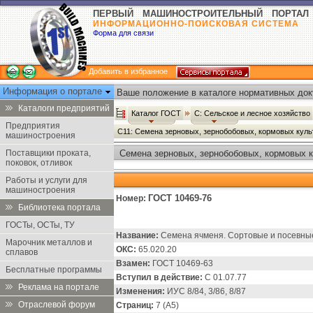
ПЕРВЫЙ МАШИНОСТРОИТЕЛЬНЫЙ ПОРТАЛ
ИНФОРМАЦИОННО-ПОИСКОВАЯ СИСТЕМА
Форма для связи
Добавить в избранное
Информация о портале
Ваше положение в каталоге нормативных док
Каталоги предприятий
Каталог ГОСТ
С: Сельское и лесное хозяйство
Предприятия
С11: Семена зерновых, зернобобовых, кормовых куль
машиностроения
Поставщики проката,
Семена зерновых, зернобобовых, кормовых к
поковок, отливок
Работы и услуги для
машиностроения
ГОСТ 10469-76
Номер:
Библиотека портала
ГОСТы, ОСТы, ТУ
Название:
Семена ячменя. Сортовые и посевные 
Марочник металлов и
ОКС:
65.020.20
сплавов
Взамен:
ГОСТ 10469-63
Бесплатные программы
Вступил в действие:
С 01.07.77
Реклама на портале
Изменения:
ИУС 8/84, 3/86, 8/87
Отраслевой форум
Страниц:
7 (А5)