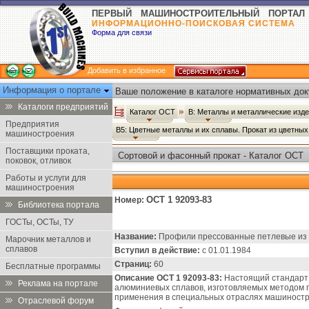
ПЕРВЫЙ МАШИНОСТРОИТЕЛЬНЫЙ ПОРТАЛ
ИНФОРМАЦИОННО-ПОИСКОВАЯ СИСТЕМА
Форма для связи
Добавить в избранное
Информация о портале
Ваше положение в каталоге нормативных док
Каталоги предприятий
Каталог ОСТ
В: Металлы и металлические изд
Предприятия
В5: Цветные металлы и их сплавы. Прокат из цветны
машиностроения
Поставщики проката,
Сортовой и фасонный прокат - Каталог ОСТ
поковок, отливок
Работы и услуги для
машиностроения
ОСТ 1 92093-83
Номер:
Библиотека портала
ГОСТы, ОСТы, ТУ
Название:
Профили прессованные петлевые из 
Марочник металлов и
сплавов
Вступил в действие:
с 01.01.1984
Страниц:
60
Бесплатные программы
Описание ОСТ 1 92093-83:
Настоящий стандарт 
Реклама на портале
алюминиевых сплавов, изготовляемых методом 
применения в специальных отраслях машиностр
Отраслевой форум