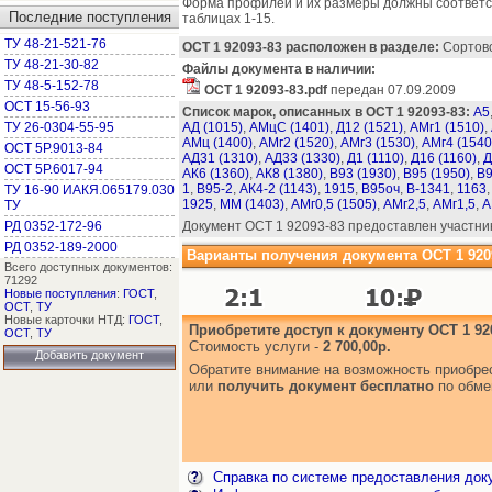
Форма профилей и их размеры должны соответст
Последние поступления
таблицах 1-15.
ТУ 48-21-521-76
ОСТ 1 92093-83 расположен в разделе:
Сортово
ТУ 48-21-30-82
Файлы документа в наличии:
ТУ 48-5-152-78
ОСТ 1 92093-83.pdf
передан 07.09.2009
ОСТ 15-56-93
Список марок, описанных в ОСТ 1 92093-83:
А5
ТУ 26-0304-55-95
АД (1015)
,
АМцС (1401)
,
Д12 (1521)
,
АМг1 (1510)
,
АМц (1400)
,
АМг2 (1520)
,
АМг3 (1530)
,
АМг4 (1540
ОСТ 5Р.9013-84
АД31 (1310)
,
АД33 (1330)
,
Д1 (1110)
,
Д16 (1160)
,
Д
ОСТ 5Р.6017-94
АК6 (1360)
,
АК8 (1380)
,
В93 (1930)
,
В95 (1950)
,
В9
1
,
В95-2
,
АК4-2 (1143)
,
1915
,
В95оч
,
В-1341
,
1163
ТУ 16-90 ИАКЯ.065179.030
1925
,
ММ (1403)
,
АМг0,5 (1505)
,
АМг2,5
,
АМг1,5
,
А
ТУ
РД 0352-172-96
Документ ОСТ 1 92093-83 предоставлен участни
РД 0352-189-2000
Варианты получения документа ОСТ 1 9209
Всего доступных документов:
71292
Новые поступления
:
ГОСТ
,
ОСТ
,
ТУ
Новые карточки НТД:
ГОСТ
,
Приобретите доступ к документу ОСТ 1 92
ОСТ
,
ТУ
Стоимость услуги -
2 700,00р.
Добавить документ
Обратите внимание на возможность приобр
или
получить документ бесплатно
по обме
Справка по системе предоставления док