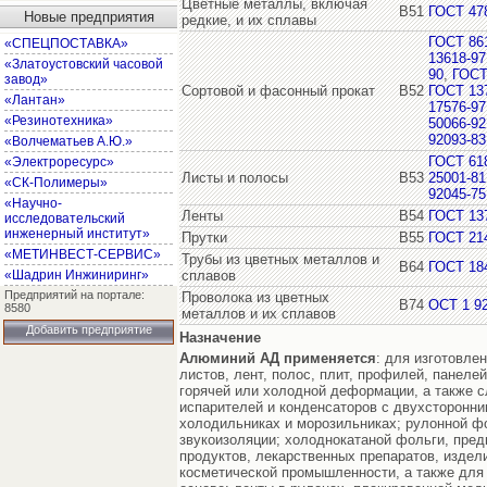
Цветные металлы, включая
В51
ГОСТ 47
Новые предприятия
редкие, и их сплавы
ГОСТ 86
«СПЕЦПОСТАВКА»
13618-97
«Златоустовский часовой
90
,
ГОСТ
завод»
Сортовой и фасонный прокат
В52
ГОСТ 13
«Лантан»
17576-97
«Резинотехника»
50066-92
92093-83
«Волчематьев А.Ю.»
ГОСТ 61
«Электроресурс»
Листы и полосы
В53
25001-81
«СК-Полимеры»
92045-75
«Научно-
Ленты
В54
ГОСТ 13
исследовательский
инженерный институт»
Прутки
В55
ГОСТ 21
«МЕТИНВЕСТ-СЕРВИС»
Трубы из цветных металлов и
В64
ГОСТ 18
«Шадрин Инжиниринг»
сплавов
Предприятий на портале:
Проволока из цветных
В74
ОСТ 1 9
8580
металлов и их сплавов
Добавить предприятие
Назначение
Алюминий АД
применяется
: для изготовле
листов, лент, полос, плит, профилей, панелей
горячей или холодной деформации, а также с
испарителей и конденсаторов с двухсторонн
холодильниках и морозильниках; рулонной фо
звукоизоляции; холоднокатаной фольги, пре
продуктов, лекарственных препаратов, издел
косметической промышленности, а также для