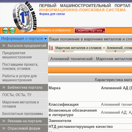
ПЕРВЫЙ МАШИНОСТРОИТЕЛЬНЫЙ ПОРТАЛ
ИНФОРМАЦИОННО-ПОИСКОВАЯ СИСТЕМА
Форма для связи
Добавить в избранное
Информация о портале
Ваше положение в марочнике металлов и спл
Каталоги предприятий
Марочник металлов и сплавов
Алюминий, спл
Предприятия
машиностроения
Алюминий технический - Марочник металлов
Поставщики проката,
поковок, отливок
Работы и услуги для
Характеристика мат
машиностроения
Библиотека портала
Марка
Алюминий АД (1
ГОСТы, ОСТы, ТУ
Марочник металлов и
Классификация
Алюминий техни
сплавов
Возможные обозначения
Алюминий АД; А
Бесплатные программы
в литературе
Заменители
Реклама на портале
НТД регламентирующие качество
Отраслевой форум