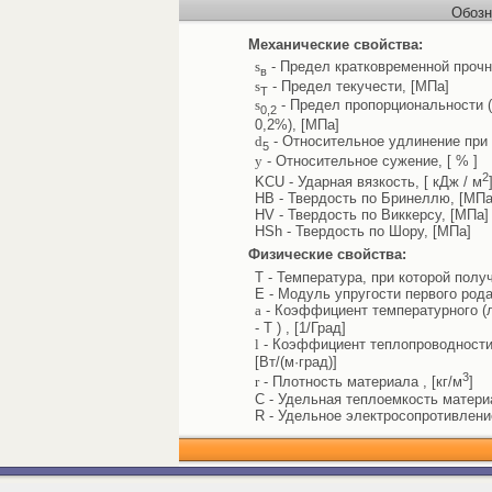
Обозн
Механические свойства:
s
- Предел кратковременной прочн
в
s
- Предел текучести, [МПа]
Т
s
- Предел пропорциональности 
0,2
0,2%), [МПа]
d
- Относительное удлинение при 
5
y
- Относительное сужение, [ % ]
2
KCU - Ударная вязкость, [ кДж / м
HB - Твердость по Бринеллю, [МПа
HV - Твердость по Виккерсу, [МПа]
HSh - Твердость по Шору, [МПа]
Физические свойства:
T - Температура, при которой полу
E - Модуль упругости первого рода
a
- Коэффициент температурного (л
- T ) , [1/Град]
l
- Коэффициент теплопроводности 
[Вт/(м·град)]
3
r
- Плотность материала , [кг/м
]
C - Удельная теплоемкость материал
R - Удельное электросопротивлени