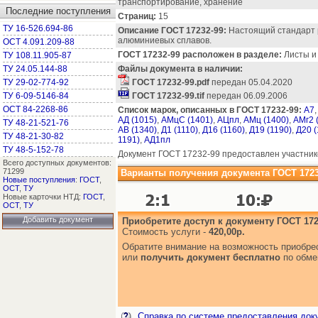
транспортирование, хранение
Последние поступления
Страниц:
15
ТУ 16-526.694-86
Описание ГОСТ 17232-99:
Настоящий стандарт 
алюминиевых сплавов.
ОСТ 4.091.209-88
ГОСТ 17232-99 расположен в разделе:
Листы и 
ТУ 108.11.905-87
ТУ 24.05.144-88
Файлы документа в наличии:
ТУ 29-02-774-92
ГОСТ 17232-99.pdf
передан 05.04.2020
ТУ 6-09-5146-84
ГОСТ 17232-99.tif
передан 06.09.2006
ОСТ 84-2268-86
Список марок, описанных в ГОСТ 17232-99:
А7
АД (1015)
,
АМцС (1401)
,
АЦпл
,
АМц (1400)
,
АМг2 
ТУ 48-21-521-76
АВ (1340)
,
Д1 (1110)
,
Д16 (1160)
,
Д19 (1190)
,
Д20 (
ТУ 48-21-30-82
1191)
,
АД1пл
ТУ 48-5-152-78
Документ ГОСТ 17232-99 предоставлен участник
Всего доступных документов:
71299
Варианты получения документа ГОСТ 1723
Новые поступления
:
ГОСТ
,
ОСТ
,
ТУ
Новые карточки НТД:
ГОСТ
,
ОСТ
,
ТУ
Добавить документ
Приобретите доступ к документу ГОСТ 172
Стоимость услуги -
420,00р.
Обратите внимание на возможность приобр
или
получить документ бесплатно
по обме
Справка по системе предоставления док