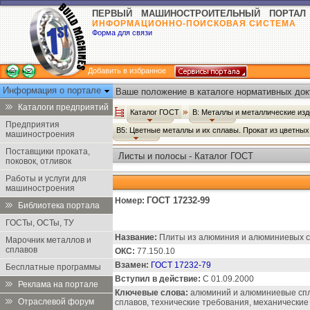
ПЕРВЫЙ МАШИНОСТРОИТЕЛЬНЫЙ ПОРТАЛ
ИНФОРМАЦИОННО-ПОИСКОВАЯ СИСТЕМА
Форма для связи
Добавить в избранное
Информация о портале
Ваше положение в каталоге нормативных док
Каталоги предприятий
Каталог ГОСТ
В: Металлы и металлические из
Предприятия
В5: Цветные металлы и их сплавы. Прокат из цветны
машиностроения
Поставщики проката,
Листы и полосы - Каталог ГОСТ
поковок, отливок
Работы и услуги для
машиностроения
ГОСТ 17232-99
Номер:
Библиотека портала
ГОСТы, ОСТы, ТУ
Название:
Плиты из алюминия и алюминиевых сп
Марочник металлов и
сплавов
ОКС:
77.150.10
Взамен:
ГОСТ 17232-79
Бесплатные программы
Вступил в действие:
С 01.09.2000
Реклама на портале
Ключевые слова:
алюминий и алюминиевые спл
Отраслевой форум
сплавов, технические требования, механические