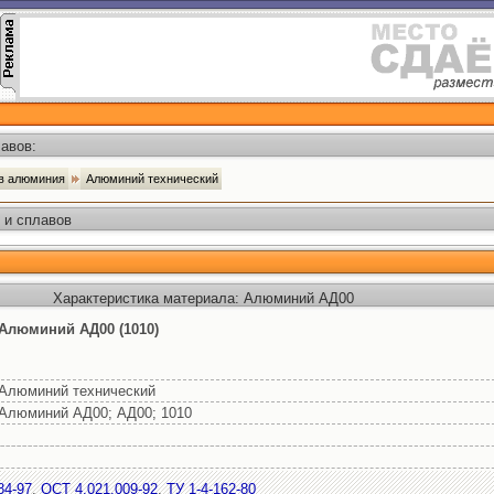
авов:
ав алюминия
Алюминий технический
 и сплавов
Характеристика материала: Алюминий АД00
Алюминий АД00 (1010)
Алюминий технический
Алюминий АД00; АД00; 1010
84-97
,
ОСТ 4.021.009-92
,
ТУ 1-4-162-80