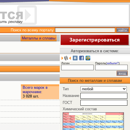
Поиск по всему порталу
Металлы и сплавы
Авторизоваться в системе:
Логин
Пароль(
забыли?
)
Поиск по металлам и сплавам
Всего марок в
Тип
марочнике
:
Название
3 028 шт.
ГОСТ
Химический состав