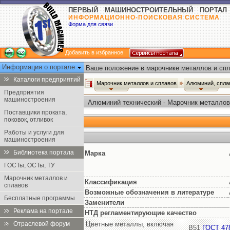
ПЕРВЫЙ МАШИНОСТРОИТЕЛЬНЫЙ ПОРТАЛ
ИНФОРМАЦИОННО-ПОИСКОВАЯ СИСТЕМА
Форма для связи
Добавить в избранное
Информация о портале
Ваше положение в марочнике металлов и спл
Каталоги предприятий
Марочник металлов и сплавов
Алюминий, спл
Предприятия
машиностроения
Алюминий технический - Марочник металлов
Поставщики проката,
поковок, отливок
Работы и услуги для
машиностроения
Библиотека портала
Марка
ГОСТы, ОСТы, ТУ
Марочник металлов и
Классификация
сплавов
Возможные обозначения в литературе
Бесплатные программы
Заменители
Реклама на портале
НТД регламентирующие качество
Отраслевой форум
Цветные металлы, включая
В51
ГОСТ 47