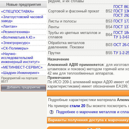
редкие, и их сплавы
Новые предприятия
ГОСТ 86
Сортовой и фасонный прокат
В52
ГОСТ 13
«СПЕЦПОСТАВКА»
ГОСТ 29
«Златоустовский часовой
завод»
Листы и полосы
В53
ГОСТ 17
«Лантан»
Ленты
В54
ГОСТ 13
«Резинотехника»
Трубы из цветных металлов и
ГОСТ 18
В64
сплавов
ТУ 1-3-6
«Волчематьев А.Ю.»
Обработка металлов
«Электроресурс»
В03
ОСТ 26-0
давлением. Поковки
«СК-Полимеры»
Прутки
В55
ТУ 1-2-2
«Научно-
исследовательский
Назначение
инженерный институт»
Алюминий АД00
применяется
: для изготов
«МЕТИНВЕСТ-СЕРВИС»
штамповок и поковок) методом горячей или х
«Шадрин Инжиниринг»
42 мм для теплообменных аппаратов.
Примечание
Предприятий на портале:
8577
По ИСО 209-1 алюминий марки АД00 имеет об
характеристиками) имеет обозначения ЕА199,7
Добавить предприятие
Подробные характеристики материала
Алюми
На примере
стали 20
Вы можете посмотреть к
Подробнее о марочнике металлов и спла
Варианты получения доступа к марочнику