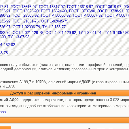
17-81
,
ГОСТ 13616-97
,
ГОСТ 13617-97
,
ГОСТ 13618-97
,
ГОСТ 13619-97
,
ГО
622-91
,
ГОСТ 13623-90
,
ГОСТ 13624-90
,
ГОСТ 13737-90
,
ГОСТ 13738-91
,
Г
296-92
,
ГОСТ 29303-92
,
ГОСТ Р 50066-92
,
ГОСТ Р 50067-92
,
ГОСТ Р 50077
232-99
,
ГОСТ 21631-76
,
ОСТ 1-92045-75
726-97
,
ОСТ 1-92006-79
,
ТУ 1-2-133-77
482-79
,
ОСТ 4-021.129-78
,
ОСТ 4.021.129-92
,
ТУ 1-3-041-91
,
ТУ 1-9-1057-8
7-90
,
ТУ 1-3-67-98
1-152-82
53-78
ления полуфабрикатов (листов, лент, полос, плит, профилей, панелей, пр
олодной деформации, слитков и слябов; прессованных труб с контролем 
означения А199,7 и 1070А, алюминий марки АД00Е (с гарантированными
 и 1370.
Доступ к расширеной информации ограничен
ний АД00
содержатся в марочнике, в котором представлены 3 028 маро
ак выглядит подробное отображение характеристик материала в марочн
вов
.
: