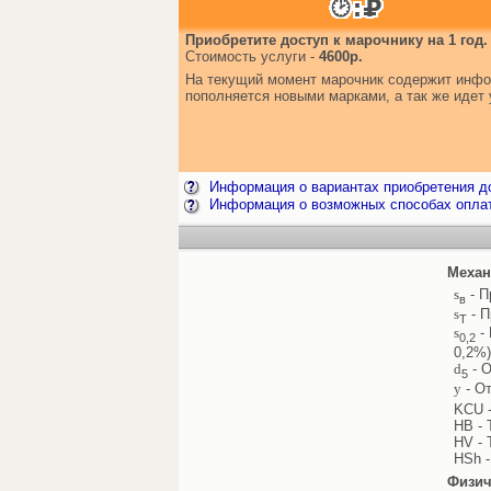
Приобретите доступ к марочнику на 1 год.
Стоимость услуги -
4600р.
На текущий момент марочник содержит инфор
пополняется новыми марками, а так же иде
Информация о вариантах приобретения до
Информация о возможных способах опла
Механ
s
- П
в
s
- П
Т
s
- 
0,2
0,2%)
d
- О
5
y
- От
KCU -
HB - 
HV - 
HSh -
Физич