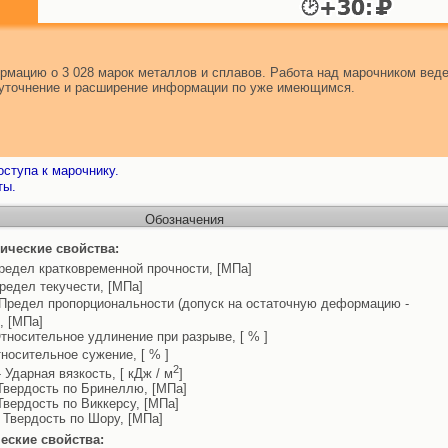
мацию о 3 028 марок металлов и сплавов. Работа над марочником веде
т уточнение и расширение информации по уже имеющимся.
ступа к марочнику.
ты.
Обозначения
ические свойства:
редел кратковременной прочности, [МПа]
редел текучести, [МПа]
Предел пропорциональности (допуск на остаточную деформацию -
, [МПа]
тносительное удлинение при разрыве, [ % ]
носительное сужение, [ % ]
2
 Ударная вязкость, [ кДж / м
]
Твердость по Бринеллю, [МПа]
Твердость по Виккерсу, [МПа]
 Твердость по Шору, [МПа]
еские свойства: