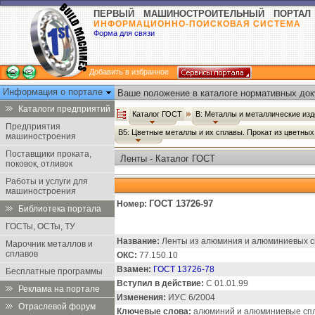
ПЕРВЫЙ МАШИНОСТРОИТЕЛЬНЫЙ ПОРТАЛ
ИНФОРМАЦИОННО-ПОИСКОВАЯ СИСТЕМА
Форма для связи
Добавить в избранное
Информация о портале
Ваше положение в каталоге нормативных док
Каталоги предприятий
Каталог ГОСТ
В: Металлы и металлические из
Предприятия
В5: Цветные металлы и их сплавы. Прокат из цветны
машиностроения
Поставщики проката,
Ленты - Каталог ГОСТ
поковок, отливок
Работы и услуги для
машиностроения
ГОСТ 13726-97
Номер:
Библиотека портала
ГОСТы, ОСТы, ТУ
Название:
Ленты из алюминия и алюминиевых сп
Марочник металлов и
сплавов
ОКС:
77.150.10
Взамен:
ГОСТ 13726-78
Бесплатные программы
Вступил в действие:
С 01.01.99
Реклама на портале
Изменения:
ИУС 6/2004
Отраслевой форум
Ключевые слова:
алюминий и алюминиевые спл