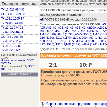
прямоугольных профилей неравнополочного дву
Последние поступления
магниевых сплавов, изготовляемых методом горя
ТУ 16-526.694-86
ГОСТ 29303-92 расположен в разделе:
Сортовой
ОСТ 4.091.209-88
Файлы документа в наличии:
ТУ 108.11.905-87
ГОСТ 29303-92.tif
передан 06.09.2006
ТУ 24.05.144-88
Список марок, описанных в ГОСТ 29303-92:
А3
ТУ 29-02-774-92
А95
,
А85
,
А7
,
А7Е
,
А6
,
А5
,
А5Е
,
А0
,
АД000
,
АД00 (
МА1
,
МА2
,
МА2-1
,
МА8
,
МА12
,
МА14 (ВМ65-1)
,
АМ
ТУ 6-09-5146-84
АМг2 (1520)
,
АМг3 (1530)
,
АМг5 (1550)
,
АМг6 (156
ОСТ 84-2268-86
Д16 (1160)
,
ВД17 (1170)
,
Д20 (1200)
,
АК4-1 (1141)
А98
,
А7Э
,
ВД1
,
АВД1-1
,
АКМ
,
В48-4 (1980)
,
1985ч
ТУ 48-21-521-76
В92 (1920)
,
1925
,
Д16П (1167)
,
К48-2 (1941)
,
МА2-
ТУ 48-21-30-82
Документ ГОСТ 29303-92 предоставлен участник
ТУ 48-5-152-78
Всего доступных документов:
Варианты получения документа ГОСТ 2930
71299
Новые поступления
:
ГОСТ
,
ОСТ
,
ТУ
Новые карточки НТД:
ГОСТ
,
ОСТ
,
ТУ
Приобретите доступ к документу ГОСТ 293
Добавить документ
Стоимость услуги -
560,00р.
Обратите внимание на возможность приобр
или
получить документ бесплатно
по обме
Справка по системе предоставления док