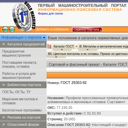
ПЕРВЫЙ МАШИНОСТРОИТЕЛЬНЫЙ ПОРТАЛ
ИНФОРМАЦИОННО-ПОИСКОВАЯ СИСТЕМА
Форма для связи
Добавить в избранное
Информация о портале
Ваше положение в каталоге нормативных док
Каталоги предприятий
Каталог ГОСТ
В: Металлы и металлические из
Предприятия
В5: Цветные металлы и их сплавы. Прокат из цветны
машиностроения
Поставщики проката,
Сортовой и фасонный прокат - Каталог ГОСТ
поковок, отливок
Работы и услуги для
машиностроения
ГОСТ 29303-92
Номер:
Библиотека портала
ГОСТы, ОСТы, ТУ
Название:
Профили прессованные прямоугольны
Марочник металлов и
алюминиевых и магниевых сплавов. Сортамент.
сплавов
ОКС:
77.150.20
Бесплатные программы
Вступил в действие:
С 01.01.93
Реклама на портале
Страниц:
20 (А5)
Отраслевой форум
Описание ГОСТ 29303-92:
Настоящий стандарт 