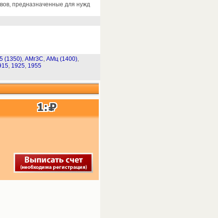
вов, предназначенные для нужд
5 (1350)
,
АМг3С
,
АМц (1400)
,
915
,
1925
,
1955