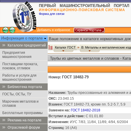
ПЕРВЫЙ МАШИНОСТРОИТЕЛЬНЫЙ ПОРТАЛ
ИНФОРМАЦИОННО-ПОИСКОВАЯ СИСТЕМА
Форма для связи
Добавить в избранное
Информация о портале
Ваше положение в каталоге нормативных док
Каталоги предприятий
Каталог ГОСТ
В: Металлы и металлические из
Предприятия
машиностроения
Трубы из цветных металлов и сплавов - Кат
Поставщики проката,
поковок, отливок
Работы и услуги для
ГОСТ 18482-79
Номер:
машиностроения
Библиотека портала
Название:
Трубы прессованные из алюминия и а
ГОСТы, ОСТы, ТУ
ОКС:
23.040.15
Марочник металлов и
Взамен:
ГОСТ 18482-73, кроме пп. 5.2-5.7, 5.9
сплавов
Заменен на:
ГОСТ 18482-2018
Бесплатные программы
Вступил в действие:
С 01.01.80
Реклама на портале
Изменения:
ИУС 7/83, 11/84, 11/89, 4/94, 6/2004
Отраслевой форум
Страниц:
16 (А4)