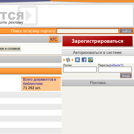
Поиск по всему порталу
КГС
лов и сплавов
Авторизоваться в системе:
Логин
Пароль(
забыли?
)
Всего документов в
Реклама
библиотеке
:
71 292 шт.