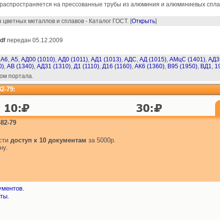
распространяется на прессованные трубы из алюминия и алюминиевых спла
 цветных металлов и сплавов - Каталог ГОСТ. [
Открыть
]
df
передан 05.12.2009
,
А6
,
А5
,
АД00 (1010)
,
АД0 (1011)
,
АД1 (1013)
,
АДС
,
АД (1015)
,
АМцС (1401)
,
АД3
0)
,
АВ (1340)
,
АД31 (1310)
,
Д1 (1110)
,
Д16 (1160)
,
АК6 (1360)
,
В95 (1950)
,
ВД1
,
1
ом портала.
2-79:
82-79
ести
доступ к 10 документам
за 5000р.
ну.
ументов.
ты.