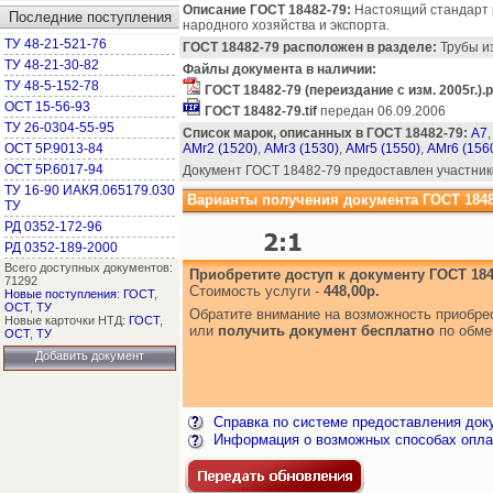
Описание ГОСТ 18482-79:
Настоящий стандарт 
Последние поступления
народного хозяйства и экспорта.
ТУ 48-21-521-76
ГОСТ 18482-79 расположен в разделе:
Трубы из
ТУ 48-21-30-82
Файлы документа в наличии:
ТУ 48-5-152-78
ГОСТ 18482-79 (переиздание с изм. 2005г.).p
ОСТ 15-56-93
ГОСТ 18482-79.tif
передан 06.09.2006
ТУ 26-0304-55-95
Список марок, описанных в ГОСТ 18482-79:
А7
ОСТ 5Р.9013-84
АМг2 (1520)
,
АМг3 (1530)
,
АМг5 (1550)
,
АМг6 (156
ОСТ 5Р.6017-94
Документ ГОСТ 18482-79 предоставлен участник
ТУ 16-90 ИАКЯ.065179.030
Варианты получения документа ГОСТ 1848
ТУ
РД 0352-172-96
РД 0352-189-2000
Всего доступных документов:
Приобретите доступ к документу ГОСТ 184
71292
Стоимость услуги -
448,00р.
Новые поступления
:
ГОСТ
,
ОСТ
,
ТУ
Обратите внимание на возможность приобр
Новые карточки НТД:
ГОСТ
,
или
получить документ бесплатно
по обме
ОСТ
,
ТУ
Добавить документ
Справка по системе предоставления док
Информация о возможных способах опла