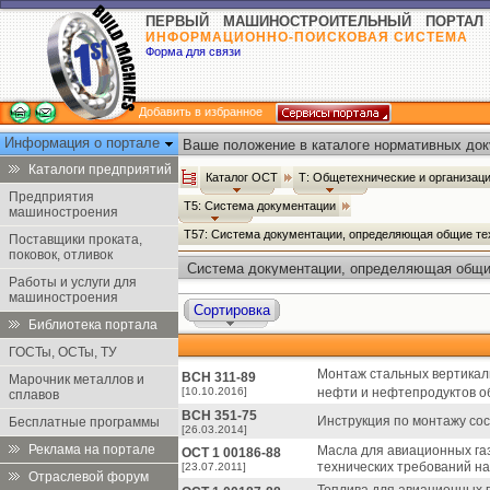
ПЕРВЫЙ МАШИНОСТРОИТЕЛЬНЫЙ ПОРТАЛ
ИНФОРМАЦИОННО-ПОИСКОВАЯ СИСТЕМА
Форма для связи
Добавить в избранное
Информация о портале
Ваше положение в каталоге нормативных док
Каталоги предприятий
Каталог ОСТ
Т: Общетехнические и организац
Предприятия
Т5: Система документации
машиностроения
Т57: Система документации, определяющая общие те
Поставщики проката,
поковок, отливок
Система документации, определяющая общие
Работы и услуги для
Каталог ОСТ
машиностроения
Сортировка
Библиотека портала
ГОСТы, ОСТы, ТУ
Монтаж стальных вертикал
ВСН 311-89
Марочник металлов и
[10.10.2016]
нефти и нефтепродуктов о
сплавов
ВСН 351-75
Инструкция по монтажу сос
Бесплатные программы
[26.03.2014]
Реклама на портале
Масла для авиационных га
ОСТ 1 00186-88
технических требований на
[23.07.2011]
Отраслевой форум