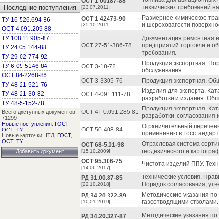
Топлива для авиационных 
ОСТ 1 00187-88
Последние поступления
технических требований на
[23.07.2011]
Размерное химическое тра
ОСТ 1 42473-90
ТУ 16-526.694-86
и шероховатости поверхно
[25.10.2011]
ОСТ 4.091.209-88
ТУ 108.11.905-87
Документация ремонтная н
ОСТ 27-51-386-78
предприятий торговли и о
ТУ 24.05.144-88
требования.
ТУ 29-02-774-92
Продукция экспортная. Пор
ТУ 6-09-5146-84
ОСТ 3-18-72
обслуживания.
ОСТ 84-2268-86
ОСТ 3-3305-76
Продукция экспортная. Об
ТУ 48-21-521-76
Изделия для экспорта. Кат
ТУ 48-21-30-82
ОСТ 4-091.111-78
разработки и издания. Об
ТУ 48-5-152-78
Продукция экспортная. Кат
ОСТ 4Г 0.091.285-81
Всего доступных документов:
разработки, согласования 
71299
Новые поступления
:
ГОСТ
,
Ограничительный перечень
ОСТ 50-408-84
ОСТ
,
ТУ
применению в Госстандарт
Новые карточки НТД:
ГОСТ
,
ОСТ
,
ТУ
Отраслевая система серти
ОСТ 68-5.01-98
геодезического и картогра
Добавить документ
[15.10.2009]
ОСТ 95.306-75
Чистота изделий ППУ. Техн
[14.06.2017]
Технические условия. Пра
РД 31.00.87-85
Порядок согласования, утв
[22.10.2018]
Методические указания по
РД 34.20.322-89
газоотводящими стволами.
[10.01.2019]
Методические указания по
РД 34.20.327-87