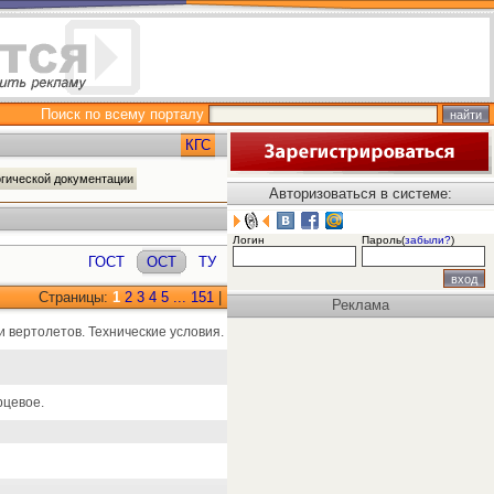
Поиск по всему порталу
КГС
огической документации
Авторизоваться в системе:
Логин
Пароль(
забыли?
)
ГОСТ
ОСТ
ТУ
Страницы:
1
2
3
4
5
...
151
|
Реклама
 вертолетов. Технические условия.
рцевое.