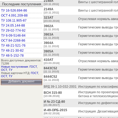
2148А
Винты с шестигранной гол
Последние поступления
[10.11.2011]
2149А
ТУ 16-526.694-86
Винты с шестигранной гол
[10.11.2011]
ОСТ 4.091.209-88
323АТ
Отраслевая нормаль авиац
ТУ 108.11.905-87
[23.03.2016]
ТУ 24.05.144-88
3902А
Герметические выводы тр
[11.11.2010]
ТУ 29-02-774-92
3903А
ТУ 6-09-5146-84
Герметические выводы тр
[11.11.2010]
ОСТ 84-2268-86
3904А
Герметические выводы тр
ТУ 48-21-521-76
[11.11.2010]
ТУ 48-21-30-82
3905А
Герметические выводы тр
[11.11.2010]
ТУ 48-5-152-78
410АТ
Всего доступных документов:
Отраслевая нормаль авиа
[23.03.2016]
71299
Новые поступления
:
ГОСТ
,
8443C52
Герметические выводы тр
ОСТ
,
ТУ
[11.11.2010]
Новые карточки НТД:
ГОСТ
,
ОСТ
,
ТУ
8444C52
Герметические выводы тр
[11.11.2010]
Добавить документ
ВРД 39-1.10-032-2001
Инструкция по классифика
Инструкция по проектиро
ВСН 315-80
бетона и теплоизоляцион
[10.08.2016]
И № 23 СД-80
Инструкция по дефектоско
[21.09.2017]
И-49-ОРБ-2015
Инструкция. Дезактиваци
[06.02.2018]