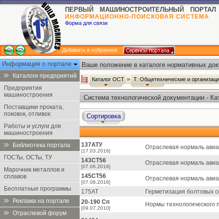
ПЕРВЫЙ МАШИНОСТРОИТЕЛЬНЫЙ ПОРТАЛ
ИНФОРМАЦИОННО-ПОИСКОВАЯ СИСТЕМА
Форма для связи
Добавить в избранное
Информация о портале
Ваше положение в каталоге нормативных док
Каталоги предприятий
Каталог ОСТ
Т: Общетехнические и организац
Предприятия
машиностроения
Система технологической документации - К
Поставщики проката,
поковок, отливок
Сортировка
Работы и услуги для
машиностроения
137АТУ
Библиотека портала
Отраслевая нормаль авиац
[17.03.2016]
ГОСТы, ОСТы, ТУ
143СТ56
Отраслевая нормаль авиа
[07.06.2016]
Марочник металлов и
145СТ56
сплавов
Отраслевая нормаль авиа
[07.06.2016]
Бесплатные программы
175АТ
Герметизация болтовых с
Реклама на портале
20-190 Сп
Нормы технологического 
[09.07.2010]
Отраслевой форум