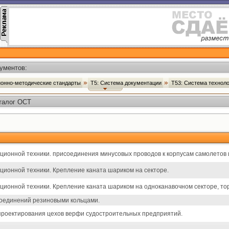
ументов:
ионно-методические стандарты
Т5: Система документации
Т53: Система технол
аталог ОСТ
ионной техники. присоединения минусовых проводов к корпусам самолетов и
ционной техники. Крепление каната шариком на секторе.
ционной техники. Крепление каната шариком на одноканавочном секторе, то
оединений резиновыми кольцами.
проектирования цехов верфи судостроительных предприятий.