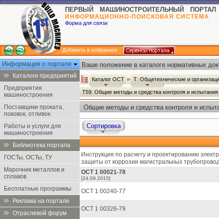
ПЕРВЫЙ МАШИНОСТРОИТЕЛЬНЫЙ ПОРТАЛ
ИНФОРМАЦИОННО-ПОИСКОВАЯ СИСТЕМА
Форма для связи
Добавить в избранное
Информация о портале
Ваше положение в каталоге нормативных док
Каталоги предприятий
Каталог ОСТ
Т: Общетехнические и организац
Предприятия
Т59: Общие методы и средства контроля и испытания 
машиностроения
Поставщики проката,
Общие методы и средства контроля и испыта
поковок, отливок
Сортировка
Работы и услуги для
машиностроения
Библиотека портала
Инструкция по расчету и проектированию элект
ГОСТы, ОСТы, ТУ
защиты от коррозии магистральных трубопрово
Марочник металлов и
ОСТ 1 00021-78
сплавов
[24.09.2015]
Бесплатные программы
ОСТ 1 00240-77
Реклама на портале
ОСТ 1 00326-79
Отраслевой форум