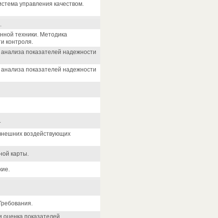
стема управления качеством.
.
нной техники. Методика
и контроля.
 анализа показателей надежности
 анализа показателей надежности
.
 внешних воздействующих
ой карты.
кие.
Требования.
и оценка показателей