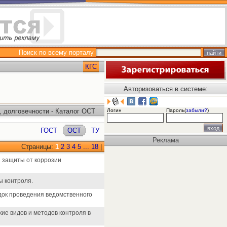
Поиск по всему порталу
КГС
Авторизоваться в системе:
, долговечности - Каталог ОСТ
Логин
Пароль(
забыли?
)
ГОСТ
ОСТ
ТУ
Реклама
Страницы:
1
2
3
4
5
...
18
|
й защиты от коррозии
ы контроля.
док проведения ведомственного
е видов и методов контроля в