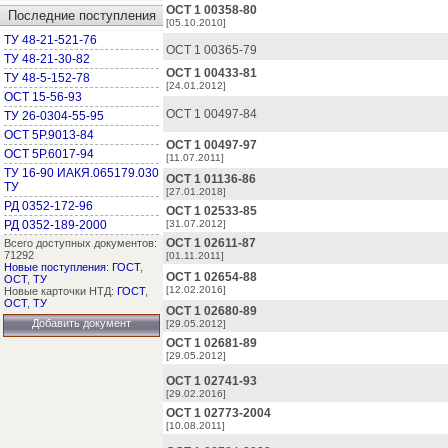
ОСТ 1 00358-80
Последние поступления
[05.10.2010]
ТУ 48-21-521-76
ОСТ 1 00365-79
ТУ 48-21-30-82
ОСТ 1 00433-81
ТУ 48-5-152-78
[24.01.2012]
ОСТ 15-56-93
ОСТ 1 00497-84
ТУ 26-0304-55-95
ОСТ 5Р.9013-84
ОСТ 1 00497-97
ОСТ 5Р.6017-94
[11.07.2011]
ТУ 16-90 ИАКЯ.065179.030
ОСТ 1 01136-86
ТУ
[27.01.2018]
РД 0352-172-96
ОСТ 1 02533-85
РД 0352-189-2000
[31.07.2012]
ОСТ 1 02611-87
Всего доступных документов:
71292
[01.11.2011]
Новые поступления
:
ГОСТ
,
ОСТ 1 02654-88
ОСТ
,
ТУ
[12.02.2016]
Новые карточки НТД:
ГОСТ
,
ОСТ
,
ТУ
ОСТ 1 02680-89
Добавить документ
[29.05.2012]
ОСТ 1 02681-89
[29.05.2012]
ОСТ 1 02741-93
[29.02.2016]
ОСТ 1 02773-2004
[10.08.2011]