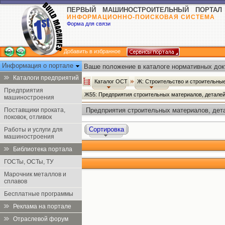
ПЕРВЫЙ МАШИНОСТРОИТЕЛЬНЫЙ ПОРТАЛ
ИНФОРМАЦИОННО-ПОИСКОВАЯ СИСТЕМА
Форма для связи
Добавить в избранное
Информация о портале
Ваше положение в каталоге нормативных док
Каталоги предприятий
Каталог ОСТ
Ж: Строительство и строительн
Предприятия
Ж55: Предприятия строительных материалов, детал
машиностроения
Поставщики проката,
Предприятия строительных материалов, де
поковок, отливок
промышленности - Каталог ОСТ
Сортировка
Работы и услуги для
машиностроения
Библиотека портала
ГОСТы, ОСТы, ТУ
Марочник металлов и
сплавов
Бесплатные программы
Реклама на портале
Отраслевой форум