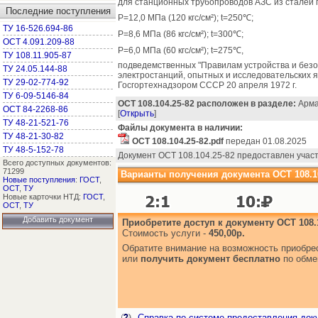
для станционных трубопроводов АЗС из сталей 
Последние поступления
Р=12,0 МПа (120 кгс/см²); t=250℃;
ТУ 16-526.694-86
Р=8,6 МПа (86 кгс/см²); t=300℃;
ОСТ 4.091.209-88
Р=6,0 МПа (60 кгс/см²); t=275℃,
ТУ 108.11.905-87
подведемственных "Правилам устройства и без
ТУ 24.05.144-88
электростанций, опытных и исследовательских я
ТУ 29-02-774-92
Госгортехнадзором СССР 20 апреля 1972 г.
ТУ 6-09-5146-84
ОСТ 108.104.25-82 расположен в разделе:
Арма
ОСТ 84-2268-86
[
Открыть
]
ТУ 48-21-521-76
Файлы документа в наличии:
ТУ 48-21-30-82
ОСТ 108.104.25-82.pdf
передан 01.08.2025
ТУ 48-5-152-78
Документ ОСТ 108.104.25-82 предоставлен учас
Всего доступных документов:
71299
Варианты получения документа ОСТ 108.10
Новые поступления
:
ГОСТ
,
ОСТ
,
ТУ
Новые карточки НТД:
ГОСТ
,
ОСТ
,
ТУ
Добавить документ
Приобретите доступ к документу ОСТ 108.1
Стоимость услуги -
450,00р.
Обратите внимание на возможность приобр
или
получить документ бесплатно
по обме
Справка по системе предоставления док