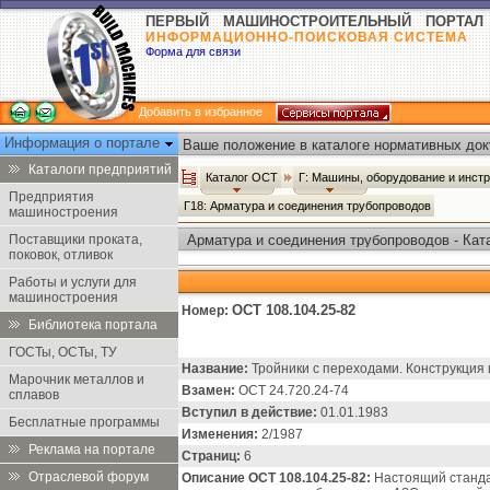
ПЕРВЫЙ МАШИНОСТРОИТЕЛЬНЫЙ ПОРТАЛ
ИНФОРМАЦИОННО-ПОИСКОВАЯ СИСТЕМА
Форма для связи
Добавить в избранное
Информация о портале
Ваше положение в каталоге нормативных док
Каталоги предприятий
Каталог ОСТ
Г: Машины, оборудование и инст
Предприятия
Г18: Арматура и соединения трубопроводов
машиностроения
Поставщики проката,
Арматура и соединения трубопроводов - Кат
поковок, отливок
Работы и услуги для
машиностроения
ОСТ 108.104.25-82
Номер:
Библиотека портала
ГОСТы, ОСТы, ТУ
Название:
Тройники с переходами. Конструкция 
Марочник металлов и
Взамен:
ОСТ 24.720.24-74
сплавов
Вступил в действие:
01.01.1983
Бесплатные программы
Изменения:
2/1987
Реклама на портале
Страниц:
6
Отраслевой форум
Описание ОСТ 108.104.25-82:
Настоящий станда