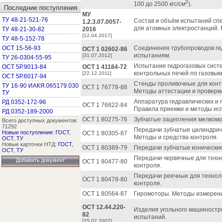
2
100 до 2500 кгс/см
).
Последние поступления
МУ
ТУ 48-21-521-76
Состав и объём испытаний сп
1.2.3.07.0057-
для атомных электростанций. 
ТУ 48-21-30-82
2016
[12.04.2017]
ТУ 48-5-152-78
ОСТ 15-56-93
Соединения трубопроводов ги
ОСТ 1 02602-86
испытаниям.
[31.07.2012]
ТУ 26-0304-55-95
Испытание гидрогазовых систе
ОСТ 5Р.9013-84
ОСТ 1 41184-72
контрольных печей по газовым
[22.12.2011]
ОСТ 5Р.6017-94
Стенды проливочные для контр
ТУ 16-90 ИАКЯ.065179.030
ОСТ 1 76778-88
Методы аттестации и проверки
ТУ
Аппаратура гидравлических и 
РД 0352-172-96
ОСТ 1 76822-84
Правила приемки и методы ис
РД 0352-189-2000
ОСТ 1 80275-76
Зубчатые зацепления мелкомо
Всего доступных документов:
71292
Передачи зубчатые цилиндрич
Новые поступления
:
ГОСТ
,
ОСТ 1 80305-87
Методы и средства контроля.
ОСТ
,
ТУ
Новые карточки НТД:
ГОСТ
,
ОСТ 1 80389-79
Передачи зубчатые конически
ОСТ
,
ТУ
Передачи червячные для техно
Добавить документ
ОСТ 1 80477-80
контроля.
Передачи реечные для технол
ОСТ 1 80478-80
контроля.
ОСТ 1 80564-87
Гиромоторы. Методы измерени
ОСТ 12.44.220-
Изделия угольного машиностр
82
испытаний.
[25.07.2007]