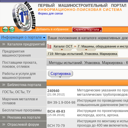
ПЕРВЫЙ МАШИНОСТРОИТЕЛЬНЫЙ ПОРТАЛ
ИНФОРМАЦИОННО-ПОИСКОВАЯ СИСТЕМА
Форма для связи
Добавить в избранное
Информация о портале
Ваше положение в каталоге нормативных док
Каталоги предприятий
Каталог ОСТ
Г: Машины, оборудование и инст
Предприятия
Г19: Методы испытаний. Упаковка. Маркировка
машиностроения
Поставщики проката,
Методы испытаний. Упаковка. Маркировка - 
поковок, отливок
Сортировка
Работы и услуги для
машиностроения
Библиотека портала
Методические указания по пр
240940
ГОСТы, ОСТы, ТУ
металлических трубопроводов
[21.08.2012]
Марочник металлов и
Инструкция по проведению ги
ВН 39-1.9-004-98
сплавов
повышенным давлением (метод
Бесплатные программы
Инструкция по проектировани
ВСН 49-83
кислорода, азота, аргона.
[15.08.2016]
Реклама на портале
Инструкция по монтажу и исп
Отраслевой форум
прохода до 400 мм включитель
ВСН 70-79