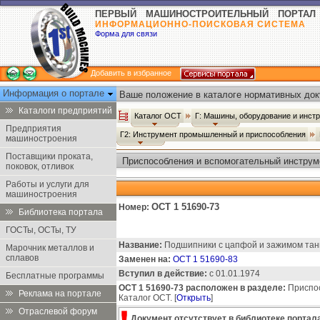
ПЕРВЫЙ МАШИНОСТРОИТЕЛЬНЫЙ ПОРТАЛ
ИНФОРМАЦИОННО-ПОИСКОВАЯ СИСТЕМА
Форма для связи
Добавить в избранное
Информация о портале
Ваше положение в каталоге нормативных док
Каталоги предприятий
Каталог ОСТ
Г: Машины, оборудование и инст
Предприятия
Г2: Инструмент промышленный и приспособления
машиностроения
Поставщики проката,
Приспособления и вспомогательный инструм
поковок, отливок
Работы и услуги для
машиностроения
ОСТ 1 51690-73
Номер:
Библиотека портала
ГОСТы, ОСТы, ТУ
Название:
Подшипники с цапфой и зажимом танг
Марочник металлов и
сплавов
Заменен на:
ОСТ 1 51690-83
Вступил в действие:
с 01.01.1974
Бесплатные программы
ОСТ 1 51690-73 расположен в разделе:
Приспос
Реклама на портале
Каталог ОСТ. [
Открыть
]
Отраслевой форум
Документ отсутствует в библиотеке портала