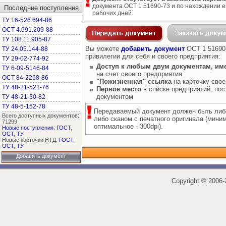
документа ОСТ 1 51690-73 и по нахождении е
Последние поступления
рабочих дней.
ТУ 16-526.694-86
ОСТ 4.091.209-88
ТУ 108.11.905-87
Вы можете
добавить документ
ОСТ 1 51690-
ТУ 24.05.144-88
привилегии для себя и своего предприятия:
ТУ 29-02-774-92
Доступ к любым двум документам, им
ТУ 6-09-5146-84
на счет своего предприятия
ОСТ 84-2268-86
"Пожизненная" ссылка
на карточку свое
ТУ 48-21-521-76
Первое место
в списке предприятий, пос
документом
ТУ 48-21-30-82
ТУ 48-5-152-78
Передаваемый документ должен быть либ
Всего доступных документов:
либо сканом с печатного оригинала (мини
71299
оптимальное - 300dpi).
Новые поступления
:
ГОСТ
,
ОСТ
,
ТУ
Новые карточки НТД:
ГОСТ
,
ОСТ
,
ТУ
Добавить документ
Copyright
©
2006-2