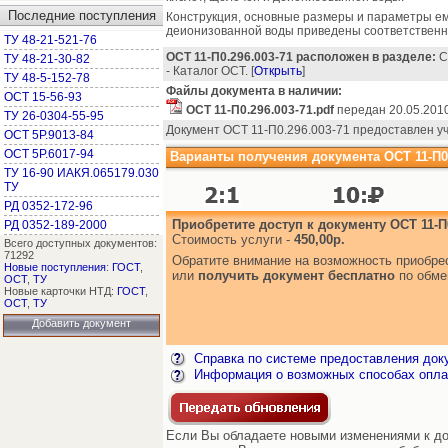
Последние поступления
Конструкция, основные размеры и параметры ем
деионизованной воды приведены соответственно 
ТУ 48-21-521-76
ОСТ 11-П0.296.003-71 расположен в разделе:
С
ТУ 48-21-30-82
- Каталог ОСТ. [
Открыть
]
ТУ 48-5-152-78
Файлы документа в наличии:
ОСТ 15-56-93
ОСТ 11-П0.296.003-71.pdf
передан 20.05.201
ТУ 26-0304-55-95
Документ ОСТ 11-П0.296.003-71 предоставлен у
ОСТ 5Р.9013-84
ОСТ 5Р.6017-94
Варианты получения документа ОСТ 11-П0.
ТУ 16-90 ИАКЯ.065179.030
ТУ
РД 0352-172-96
Приобретите доступ к документу ОСТ 11-П0
РД 0352-189-2000
Стоимость услуги -
450,00р.
Всего доступных документов:
71292
Обратите внимание на возможность приобр
Новые поступления
:
ГОСТ
,
или
получить документ бесплатно
по обме
ОСТ
,
ТУ
Новые карточки НТД:
ГОСТ
,
ОСТ
,
ТУ
Добавить документ
Справка по системе предоставления док
Информация о возможных способах опла
Если Вы обладаете новыми изменениями к до