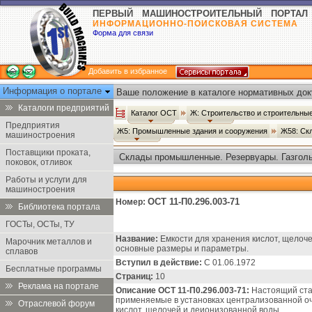
ПЕРВЫЙ МАШИНОСТРОИТЕЛЬНЫЙ ПОРТАЛ
ИНФОРМАЦИОННО-ПОИСКОВАЯ СИСТЕМА
Форма для связи
Добавить в избранное
Информация о портале
Ваше положение в каталоге нормативных док
Каталоги предприятий
Каталог ОСТ
Ж: Строительство и строительн
Предприятия
Ж5: Промышленные здания и сооружения
Ж58: Ск
машиностроения
Поставщики проката,
Склады промышленные. Резервуары. Газголь
поковок, отливок
Работы и услуги для
машиностроения
ОСТ 11-П0.296.003-71
Номер:
Библиотека портала
ГОСТы, ОСТы, ТУ
Название:
Емкости для хранения кислот, щелоче
Марочник металлов и
основные размеры и параметры.
сплавов
Вступил в действие:
С 01.06.1972
Бесплатные программы
Страниц:
10
Реклама на портале
Описание ОСТ 11-П0.296.003-71:
Настоящий ста
применяемые в установках централизованной о
Отраслевой форум
кислот, щелочей и деионизованной воды.