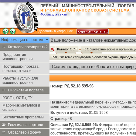
ПЕРВЫЙ МАШИНОСТРОИТЕЛЬНЫЙ ПОРТАЛ
ИНФОРМАЦИОННО-ПОИСКОВАЯ СИСТЕМА
Форма для связи
Добавить в избранное
Информация о портале
Ваше положение в каталоге нормативных док
Каталоги предприятий
Каталог ОСТ
Т: Общетехнические и организац
Предприятия
Т58: Система стандартов в области охраны природы 
машиностроения
Поставщики проката,
Система стандартов в области охраны приро
поковок, отливок
научной организации труда - Каталог ОСТ
Работы и услуги для
машиностроения
РД 52.18.595-96
Номер:
Библиотека портала
ГОСТы, ОСТы, ТУ
Название:
Федеральный перечень Методик выпо
Марочник металлов и
мониторинга загрязнения окружающей природн
сплавов
Вступил в действие:
01.05.1998
Бесплатные программы
Страниц:
48
Реклама на портале
Описание РД 52.18.595-96:
Федеральный перечен
загрязнения окружающей среды Росгидромета и 
Отраслевой форум
собственности, претендующих на получение ли