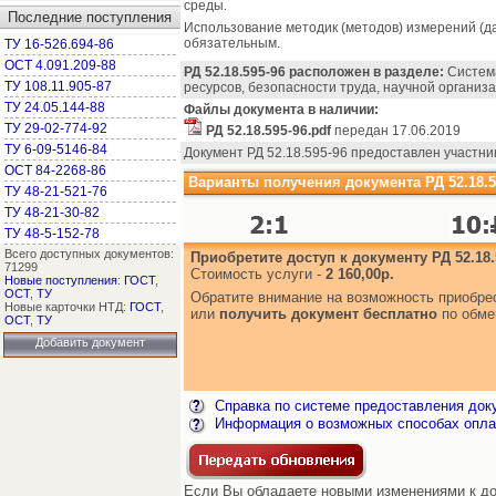
среды.
Последние поступления
Использование методик (методов) измерений (д
обязательным.
ТУ 16-526.694-86
ОСТ 4.091.209-88
РД 52.18.595-96 расположен в разделе:
Система
ТУ 108.11.905-87
ресурсов, безопасности труда, научной организац
ТУ 24.05.144-88
Файлы документа в наличии:
ТУ 29-02-774-92
РД 52.18.595-96.pdf
передан 17.06.2019
ТУ 6-09-5146-84
Документ РД 52.18.595-96 предоставлен участни
ОСТ 84-2268-86
Варианты получения документа РД 52.18.5
ТУ 48-21-521-76
ТУ 48-21-30-82
ТУ 48-5-152-78
Всего доступных документов:
Приобретите доступ к документу РД 52.18.
71299
Стоимость услуги -
2 160,00р.
Новые поступления
:
ГОСТ
,
ОСТ
,
ТУ
Обратите внимание на возможность приобр
Новые карточки НТД:
ГОСТ
,
или
получить документ бесплатно
по обме
ОСТ
,
ТУ
Добавить документ
Справка по системе предоставления док
Информация о возможных способах опла
Если Вы обладаете новыми изменениями к док