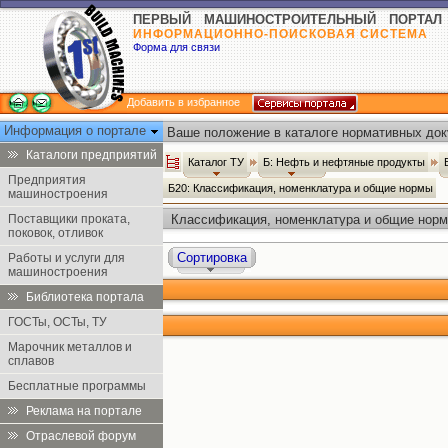
ПЕРВЫЙ МАШИНОСТРОИТЕЛЬНЫЙ ПОРТАЛ
ИНФОРМАЦИОННО-ПОИСКОВАЯ СИСТЕМА
Форма для связи
Добавить в избранное
Информация о портале
Ваше положение в каталоге нормативных док
Каталоги предприятий
Каталог ТУ
Б: Нефть и нефтяные продукты
Предприятия
Б20: Классификация, номенклатура и общие нормы
машиностроения
Поставщики проката,
Классификация, номенклатура и общие норм
поковок, отливок
Сортировка
Работы и услуги для
машиностроения
Библиотека портала
ГОСТы, ОСТы, ТУ
Марочник металлов и
сплавов
Бесплатные программы
Реклама на портале
Отраслевой форум