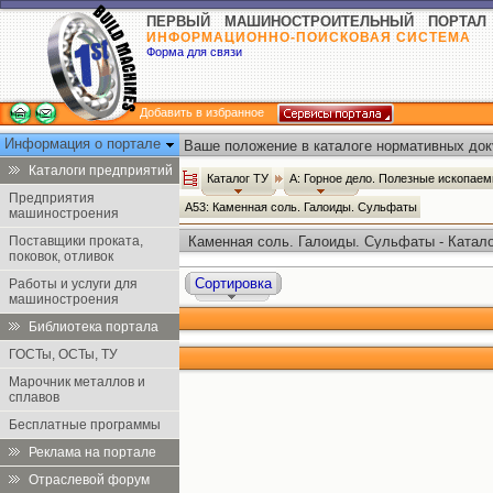
ПЕРВЫЙ МАШИНОСТРОИТЕЛЬНЫЙ ПОРТАЛ
ИНФОРМАЦИОННО-ПОИСКОВАЯ СИСТЕМА
Форма для связи
Добавить в избранное
Информация о портале
Ваше положение в каталоге нормативных док
Каталоги предприятий
Каталог ТУ
А: Горное дело. Полезные ископае
Предприятия
А53: Каменная соль. Галоиды. Сульфаты
машиностроения
Поставщики проката,
Каменная соль. Галоиды. Сульфаты - Катало
поковок, отливок
Сортировка
Работы и услуги для
машиностроения
Библиотека портала
ГОСТы, ОСТы, ТУ
Марочник металлов и
сплавов
Бесплатные программы
Реклама на портале
Отраслевой форум