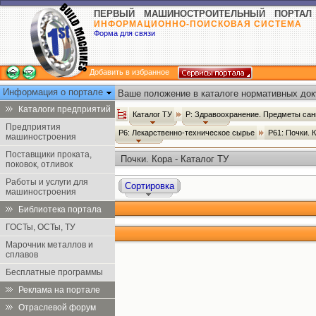
ПЕРВЫЙ МАШИНОСТРОИТЕЛЬНЫЙ ПОРТАЛ
ИНФОРМАЦИОННО-ПОИСКОВАЯ СИСТЕМА
Форма для связи
Добавить в избранное
Информация о портале
Ваше положение в каталоге нормативных док
Каталоги предприятий
Каталог ТУ
Р: Здравоохранение. Предметы сан
Предприятия
Р6: Лекарственно-техническое сырье
Р61: Почки. 
машиностроения
Поставщики проката,
Почки. Кора - Каталог ТУ
поковок, отливок
Работы и услуги для
Сортировка
машиностроения
Библиотека портала
ГОСТы, ОСТы, ТУ
Марочник металлов и
сплавов
Бесплатные программы
Реклама на портале
Отраслевой форум